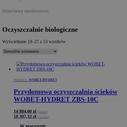
Dmuchawy membranowe
Oczyszczalnie biologiczne
Wyświetlanie 19–27 z 53 wyników
MARKA:
WOBET-HYDRET
Przydomowa oczyszczalnia ścieków
WOBET-HYDRET ZBS-10C
14 884,00
zł
(netto)
18 307,32
zł
(brutto)
W magazynie