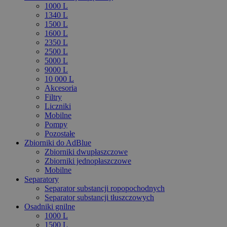
1000 L
1340 L
1500 L
1600 L
2350 L
2500 L
5000 L
9000 L
10 000 L
Akcesoria
Filtry
Liczniki
Mobilne
Pompy
Pozostałe
Zbiorniki do AdBlue
Zbiorniki dwupłaszczowe
Zbiorniki jednopłaszczowe
Mobilne
Separatory
Separator substancji ropopochodnych
Separator substancji tłuszczowych
Osadniki gnilne
1000 L
1500 L