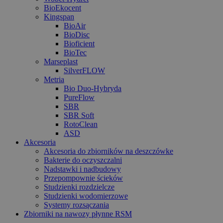
BioEkocent
Kingspan
BioAir
BioDisc
Bioficient
BioTec
Marseplast
SilverFLOW
Metria
Bio Duo-Hybryda
PureFlow
SBR
SBR Soft
RotoClean
ASD
Akcesoria
Akcesoria do zbiorników na deszczówke
Bakterie do oczyszczalni
Nadstawki i nadbudowy
Przepompownie ścieków
Studzienki rozdzielcze
Studzienki wodomierzowe
Systemy rozsączania
Zbiorniki na nawozy płynne RSM