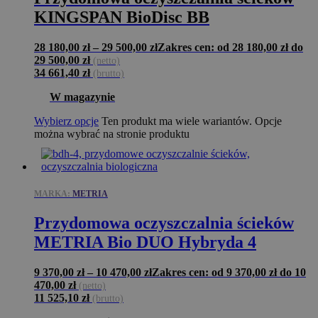
KINGSPAN BioDisc BB
28 180,00
zł
–
29 500,00
zł
Zakres cen: od 28 180,00 zł do
29 500,00 zł
(netto)
34 661,40
zł
(brutto)
W magazynie
Wybierz opcje
Ten produkt ma wiele wariantów. Opcje
można wybrać na stronie produktu
MARKA:
METRIA
Przydomowa oczyszczalnia ścieków
METRIA Bio DUO Hybryda 4
9 370,00
zł
–
10 470,00
zł
Zakres cen: od 9 370,00 zł do 10
470,00 zł
(netto)
11 525,10
zł
(brutto)