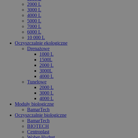
2000 L
3000 L
4000 L
5000 L
7000 L
6000 L
10 000 L
Oczyszczalnie ekologiczne
Drenażowe
1000 L
1500L
2000 L
3000L
4000 L
Tunelowe
2000 L
3000 L
4000 L
Moduły biologiczne
BamarTech
Oczyszczalnie biologiczne
BamarTech
BIOTECH
Centroplast
Wobet-Hydret