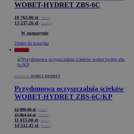
WOBET-HYDRET ZBS-6C
10 762,00
zł
(netto)
13 237,26
zł
(brutto)
W magazynie
Dodaj do koszyka
Promocja!
MARKA:
WOBET-HYDRET
Przydomowa oczyszczalnia ścieków
WOBET-HYDRET ZBS-6C/KP
12 898,00
zł
(netto)
15 864,54
zł
(brutto)
11 815,00
zł
(netto)
14 532,45
zł
(brutto)