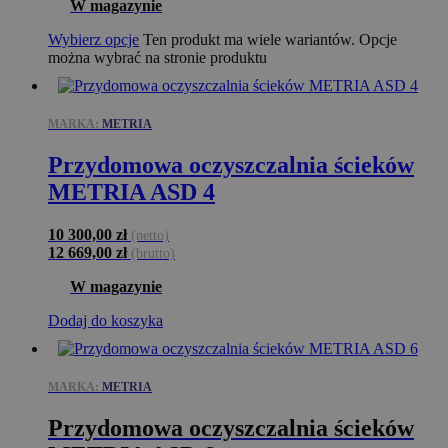
W magazynie
Wybierz opcje
Ten produkt ma wiele wariantów. Opcje
można wybrać na stronie produktu
MARKA:
METRIA
Przydomowa oczyszczalnia ścieków
METRIA ASD 4
10 300,00
zł
(netto)
12 669,00
zł
(brutto)
W magazynie
Dodaj do koszyka
MARKA:
METRIA
Przydomowa oczyszczalnia ścieków