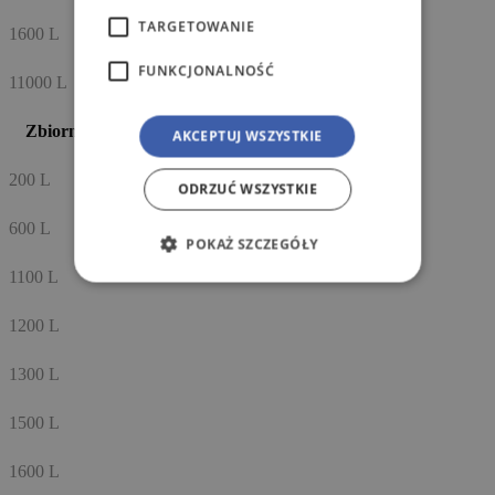
TARGETOWANIE
1600 L
FUNKCJONALNOŚĆ
11000 L
Zbiorniki na olej opałowy
AKCEPTUJ WSZYSTKIE
200 L
ODRZUĆ WSZYSTKIE
600 L
POKAŻ SZCZEGÓŁY
1100 L
1200 L
1300 L
1500 L
1600 L