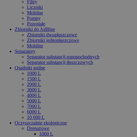
Filtry
Liczniki
Mobilne
Pompy
Pozostałe
Zbiorniki do AdBlue
Zbiorniki dwupłaszczowe
Zbiorniki jednopłaszczowe
Mobilne
Separatory
Separator substancji ropopochodnych
Separator substancji tłuszczowych
Osadniki gnilne
1000 L
1500 L
2000 L
3000 L
4000 L
5000 L
7000 L
6000 L
10 000 L
Oczyszczalnie ekologiczne
Drenażowe
1000 L