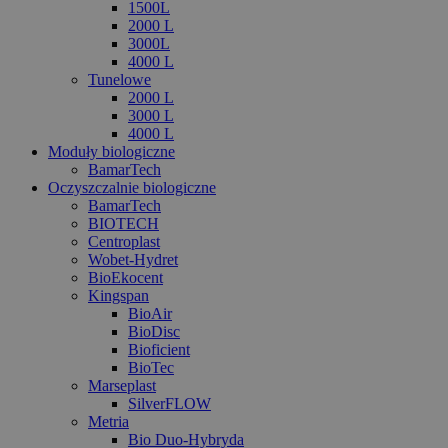
1500L
2000 L
3000L
4000 L
Tunelowe
2000 L
3000 L
4000 L
Moduły biologiczne
BamarTech
Oczyszczalnie biologiczne
BamarTech
BIOTECH
Centroplast
Wobet-Hydret
BioEkocent
Kingspan
BioAir
BioDisc
Bioficient
BioTec
Marseplast
SilverFLOW
Metria
Bio Duo-Hybryda