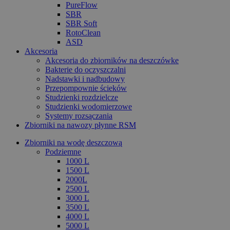
PureFlow
SBR
SBR Soft
RotoClean
ASD
Akcesoria
Akcesoria do zbiorników na deszczówke
Bakterie do oczyszczalni
Nadstawki i nadbudowy
Przepompownie ścieków
Studzienki rozdzielcze
Studzienki wodomierzowe
Systemy rozsączania
Zbiorniki na nawozy płynne RSM
Zbiorniki na wodę deszczową
Podziemne
1000 L
1500 L
2000L
2500 L
3000 L
3500 L
4000 L
5000 L