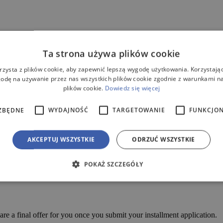
Ta strona używa plików cookie
rzysta z plików cookie, aby zapewnić lepszą wygodę użytkowania. Korzystając 
odę na używanie przez nas wszystkich plików cookie zgodnie z warunkami nas
plików cookie.
Dowiedz się więcej
ia) (Kopia) (Kopia) (Kopia) quantity
ZBĘDNE
WYDAJNOŚĆ
TARGETOWANIE
FUNKCJO
AKCEPTUJ WSZYSTKIE
ODRZUĆ WSZYSTKIE
POKAŻ SZCZEGÓŁY
are a final offer for you once you submit your installment application.