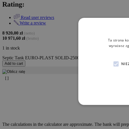
Rating:
Read user reviews
Write a review
8 920,00
zł
(netto)
10 971,60
zł
(brutto)
Ta strona ko
wyrażasz zg
1 in stock
Septic Tank EURO-PLAST SOLID-2500 (Kopia) (Kopia) (Kopia) (Kop
NIE
Add to cart
The calculations in the calculator are approximate. The bank will prep