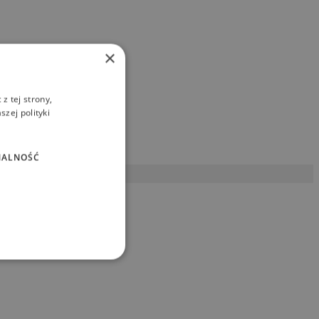
×
z tej strony,
zej polityki
NALNOŚĆ