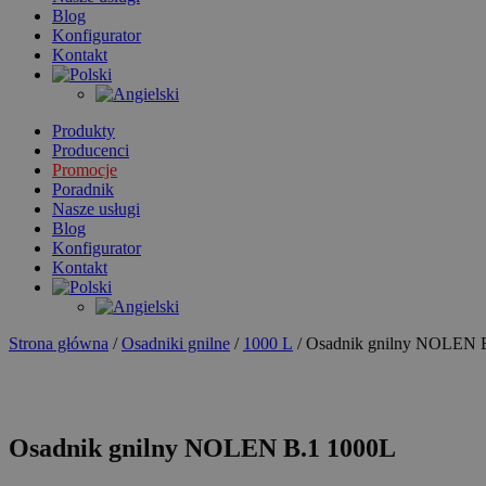
Blog
Konfigurator
Kontakt
Produkty
Producenci
Promocje
Poradnik
Nasze usługi
Blog
Konfigurator
Kontakt
Strona główna
/
Osadniki gnilne
/
1000 L
/ Osadnik gnilny NOLEN 
Osadnik gnilny NOLEN B.1 1000L