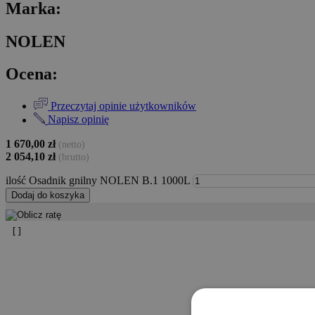
Marka:
NOLEN
Ocena:
Przeczytaj opinie użytkowników
Napisz opinię
1 670,00
zł
(netto)
2 054,10
zł
(brutto)
ilość Osadnik gnilny NOLEN B.1 1000L
Dodaj do koszyka