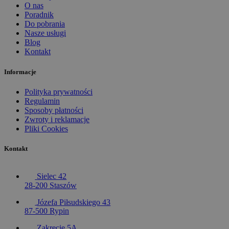
O nas
Poradnik
Do pobrania
Nasze usługi
Blog
Kontakt
Informacje
Polityka prywatności
Regulamin
Sposoby płatności
Zwroty i reklamacje
Pliki Cookies
Kontakt
Sielec 42
28-200 Staszów
Józefa Piłsudskiego 43
87-500 Rypin
Zakręcie 5A