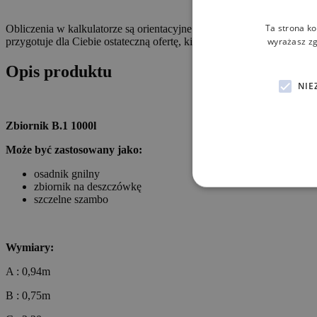
Ta strona ko
Obliczenia w kalkulatorze są orientacyjne. Bank
wyrażasz zg
przygotuje dla Ciebie ostateczną ofertę, kiedy złożysz wniosek ratalny
Opis produktu
NIE
Zbiornik B.1 1000l
Może być zastosowany jako:
osadnik gnilny
zbiornik na deszczówkę
szczelne szambo
Wymiary:
A : 0,94m
B : 0,75m