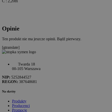
C : 2,20m
Opinie
Ten produkt nie ma jeszcze opinii. Bądź pierwszy.
[gtranslate]
Twarda 18
00-105 Warszawa
NIP:
5252844527
REGON:
387648681
Na skróty
Produkty
Producenci
Promocje