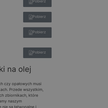
Pobierz
Pobierz
Pobierz
Pobierz
i na olej
ch czy opałowych musi
kach. Przede wszystkim,
h zbiornikach, które
camy naszym
e nie są łatwopalne i