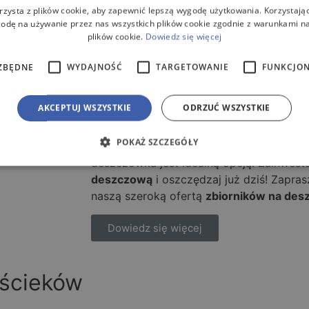
rzysta z plików cookie, aby zapewnić lepszą wygodę użytkowania. Korzystając 
wody deszczowej
, zamiast tej bieżącej,
odę na używanie przez nas wszystkich plików cookie zgodnie z warunkami nas
kranu, jest niezwykle ekonomiczne i pozw
plików cookie.
Dowiedz się więcej
wygenerowanie
oszczędności w gospo
przeznaczone do przechowywania wody 
ZBĘDNE
WYDAJNOŚĆ
TARGETOWANIE
FUNKCJO
pojemne. Przez specjalny system rynnow
dachu, więc cała spływająca deszczówka t
AKCEPTUJ WSZYSTKIE
ODRZUĆ WSZYSTKIE
jest także odpowiednio filtrowana przez f
potrzebujesz czystej wody do podlewani
POKAŻ SZCZEGÓŁY
wykonywania prac zewnętrznych związan
deszczówka jest idealną opcją. Zainwest
deszczową
i oszczędzaj już dziś! Zapra
naszą szeroką ofertą
zbiorników na des
Dowiedz się więcej
 ścieków