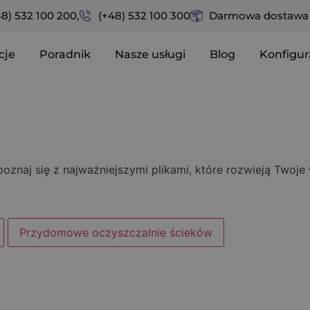
48) 532 100 200,
(+48) 532 100 300
Darmowa dostawa n
cje
Poradnik
Nasze usługi
Blog
Konfigur
naj się z najważniejszymi plikami, które rozwieją Twoje w
Przydomowe oczyszczalnie ścieków