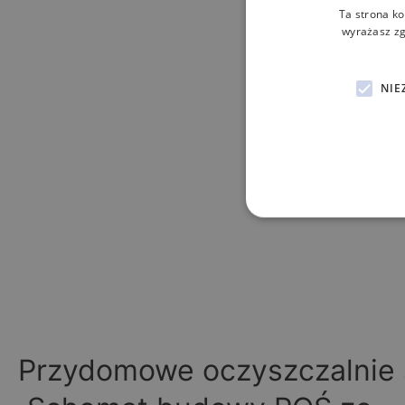
Ta strona ko
wyrażasz zg
NIE
Przydomowe oczyszczalnie