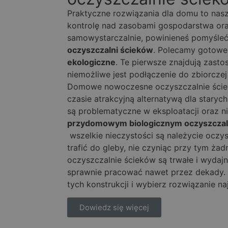
Praktyczne rozwiązania dla domu to nasz
kontrolę nad zasobami gospodarstwa ora
samowystarczalnie, powinieneś pomyśle
oczyszczalni ścieków
. Polecamy gotow
ekologiczne
. Te pierwsze znajdują zast
niemożliwe jest podłączenie do zbiorczej 
Domowe nowoczesne oczyszczalnie ściek
czasie atrakcyjną alternatywą dla staryc
są problematyczne w eksploatacji oraz ni
przydomowym biologicznym oczyszczal
wszelkie nieczystości są należycie ocz
trafić do gleby, nie czyniąc przy tym ż
oczyszczalnie ścieków są trwałe i wydaj
sprawnie pracować nawet przez dekady. 
tych konstrukcji i wybierz rozwiązanie na
Dowiedz się więcej