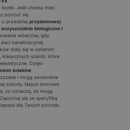
 konik. Jeśli chcesz mieć
z poczuć się
ć o prywatnej
przydomowej
e
oczyszczalnie biologiczne i
osowanie wówczas, gdy
sieci kanalizacyjnej.
ów stały się w ostatnim
h, klasycznych szamb, które
eestetyczne. Dzięki
niom ścieków
yszczane i mogą swobodnie
adnej szkody. Nasze domowe
ne, co oznacza, że mogą
Zapoznaj się ze specyfiką
jlepsze dla Twoich potrzeb.