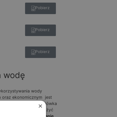
Pobierz
Pobierz
Pobierz
na wodę
ykorzystywania wody
m oraz ekonomicznym jest
padach deszczu. Deszczówka
×
np. z powodzeniem posłużyć
 czasie upałów.
Używanie