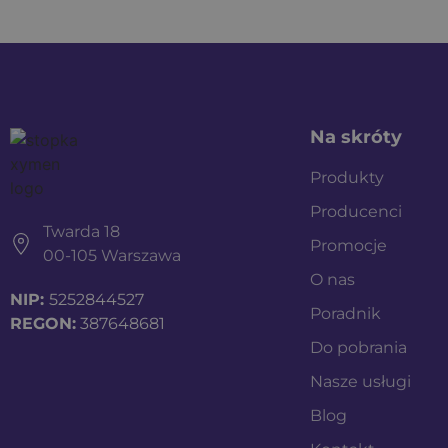
Na skróty
Produkty
Producenci
Twarda 18
Promocje
00-105 Warszawa
O nas
NIP:
5252844527
Poradnik
REGON:
387648681
Do pobrania
Nasze usługi
Blog