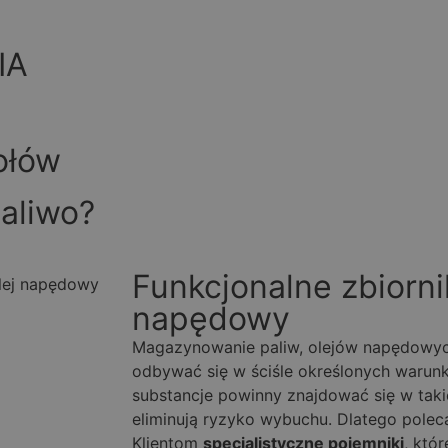
IA
ołów
paliwo?
Funkcjonalne zbiornik
napędowy
Magazynowanie paliw, olejów napędowy
odbywać się w ściśle określonych warun
substancje powinny znajdować się w takic
eliminują ryzyko wybuchu. Dlatego pole
Klientom
specjalistyczne pojemniki
, któr