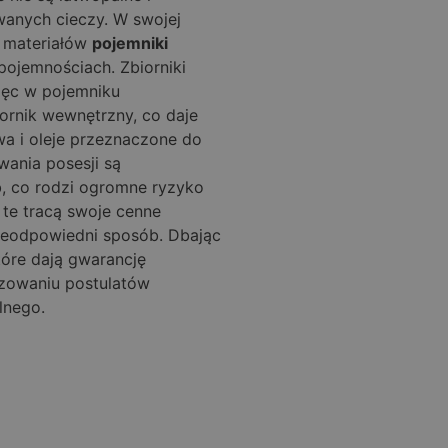
anych cieczy. W swojej
h materiałów
pojemniki
pojemnościach. Zbiorniki
więc w pojemniku
ornik wewnętrzny, co daje
a i oleje przeznaczone do
ania posesji są
 co rodzi ogromne ryzyko
te tracą swoje cenne
nieodpowiedni sposób. Dbając
tóre dają gwarancję
izowaniu postulatów
alnego.