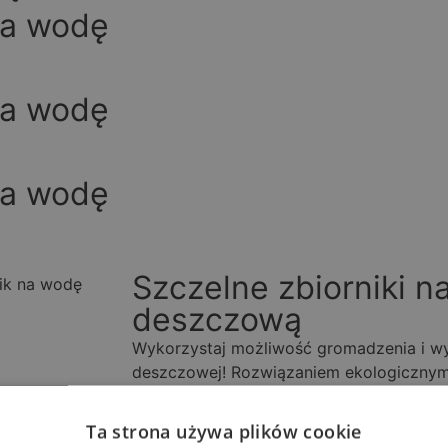
na wodę
na wodę
na wodę
Szczelne zbiorniki 
deszczową
Wykorzystaj możliwość gromadzenia i w
deszczowej! Rozwiązaniem ekologiczny
składowanie wody, która występuje w o
przydaje się do wielu czynności, może 
Ta strona używa plików cookie
do podlewania przydomowego ogródka w