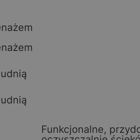
enażem
enażem
udnią
udnią
Funkcjonalne, przy
oczyszczalnie ściek