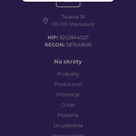
Twarda 18
00-105 Warszawa
NIP:
5252844527
REGON:
387648681
Na skróty
Produkty
Producenci
Promocje
O nas
Poradnik
Do pobrania
Nasze usługi