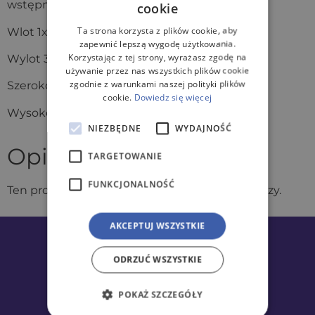
wstępnie oczyszczonego ścieku.
cookie
Ta strona korzysta z plików cookie, aby
Wlot 1x DN 110
zapewnić lepszą wygodę użytkowania.
Korzystając z tej strony, wyrażasz zgodę na
Wylot 3x DN 110
używanie przez nas wszystkich plików cookie
zgodnie z warunkami naszej polityki plików
Szerokość: 400mm
cookie.
Dowiedz się więcej
Wysokość: 0,5m
NIEZBĘDNE
WYDAJNOŚĆ
Opinie
TARGETOWANIE
FUNKCJONALNOŚĆ
Ten produkt nie ma jeszcze opinii. Bądź pierwszy.
AKCEPTUJ WSZYSTKIE
ODRZUĆ WSZYSTKIE
POKAŻ SZCZEGÓŁY