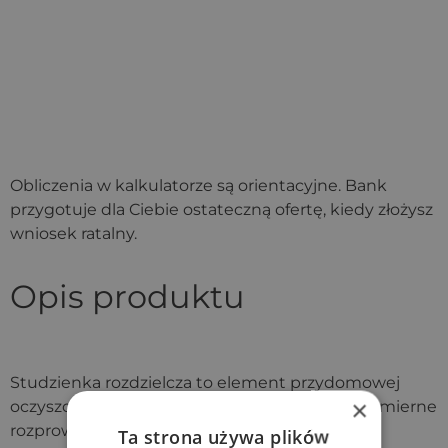
Obliczenia w kalkulatorze są orientacyjne. Bank
przygotuje dla Ciebie ostateczną ofertę, kiedy złożysz
wniosek ratalny.
Opis produktu
Studzienka rozdzielcza to element przydomowej
×
oczyszczalni drenażowej. Odpowiada za równomierne
rozprowadzenie do nitki drenażowej
Ta strona używa plików