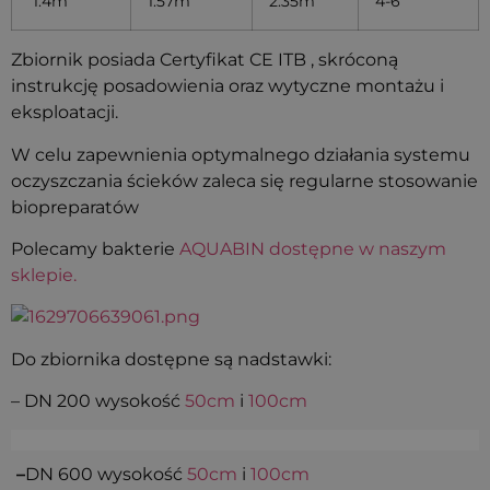
1.4m
1.57m
2.35m
4-6
Zbiornik posiada Certyfikat CE ITB , skróconą
instrukcję posadowienia oraz wytyczne montażu i
eksploatacji.
W celu zapewnienia optymalnego działania systemu
oczyszczania ścieków zaleca się regularne stosowanie
biopreparatów
Polecamy bakterie
AQUABIN dostępne w naszym
sklepie.
Do zbiornika dostępne są nadstawki:
– DN 200 wysokość
50cm
i
100cm
–
DN 600 wysokość
50cm
i
100cm