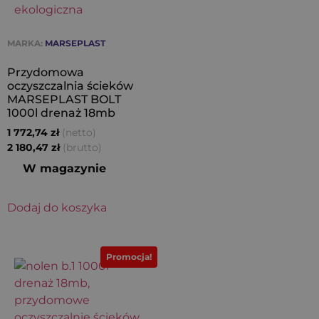
MARKA:
MARSEPLAST
Przydomowa
oczyszczalnia ścieków
MARSEPLAST BOLT
1000l drenaż 18mb
(netto)
1 772,74
zł
(brutto)
2 180,47
zł
W magazynie
Dodaj do koszyka
Promocja!