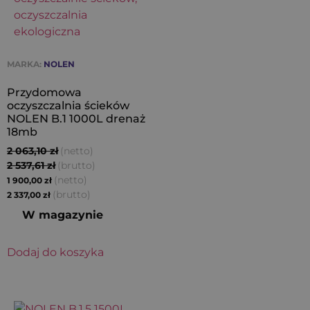
MARKA:
NOLEN
Przydomowa
oczyszczalnia ścieków
NOLEN B.1 1000L drenaż
18mb
2 063,10
zł
(netto)
2 537,61
zł
(brutto)
(netto)
1 900,00
zł
(brutto)
2 337,00
zł
W magazynie
Dodaj do koszyka