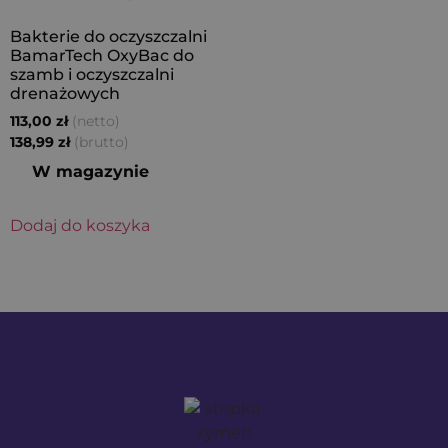
Bakterie do oczyszczalni
BamarTech OxyBac do
szamb i oczyszczalni
drenażowych
(netto)
113,00
zł
(brutto)
138,99
zł
W magazynie
Dodaj do koszyka