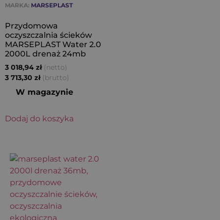
MARKA:
MARSEPLAST
Przydomowa
oczyszczalnia ścieków
MARSEPLAST Water 2.0
2000L drenaż 24mb
(netto)
3 018,94
zł
(brutto)
3 713,30
zł
W magazynie
Dodaj do koszyka