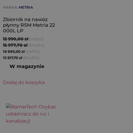
MARKA:
METRIA
Zbiornik na nawóz
płynny RSM Metria 22
000L LP
12 990,00
zł
(netto)
15 977,70
zł
(brutto)
(netto)
10 990,00
zł
(brutto)
13 517,70
zł
W magazynie
Dodaj do koszyka