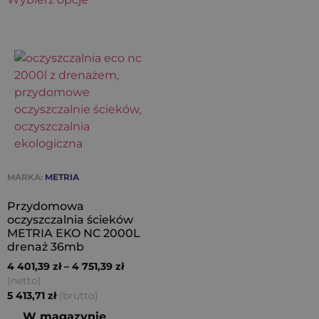
MARKA:
METRIA
Przydomowa
oczyszczalnia ścieków
METRIA EKO NC 2000L
drenaż 36mb
4 401,39
zł
–
4 751,39
zł
(netto)
(brutto)
5 413,71
zł
W magazynie