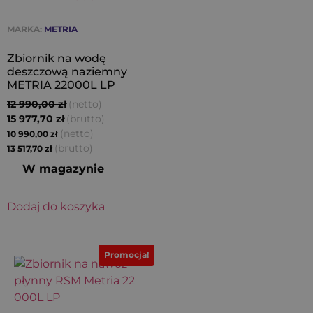
MARKA:
METRIA
Zbiornik na wodę
deszczową naziemny
METRIA 22000L LP
12 990,00
zł
(netto)
15 977,70
zł
(brutto)
(netto)
10 990,00
zł
(brutto)
13 517,70
zł
W magazynie
Dodaj do koszyka
Promocja!