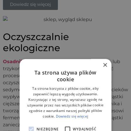
Dowiedz się więcej
Oczyszczalnie
ekologiczne
Osadnik gnilny
jest zbiornikiem (jedno-, dwu- lub
×
trzykomorowym) w którym zachodzi większość
Ta strona używa plików
procesów oczyszczania w ekologicznych
cookie
oczyszczalniach ścieków. Za pomocą procesów
Ta strona korzysta z plików cookie, aby
sedymentacji i flotacji cząstki stałe, lżejsze od ścieków
zapewnić lepszą wygodę użytkowania.
wypływają na powierzchnię tworząc kożuch, cząstki
Korzystając z tej strony, wyrażasz zgodę na
cięższe od ścieków odkładają się na dnie zbiornika i
używanie przez nas wszystkich plików cookie
tworzą osad. Osad ten ulega powolnemu procesowi
zgodnie z warunkami naszej polityki plików
cookie.
Dowiedz się więcej
fermentacji dzięki bakteriom beztlenowym. Cząstki
zanieczyszczeń są rozkładane na substancje
NIEZBĘDNE
WYDAJNOŚĆ