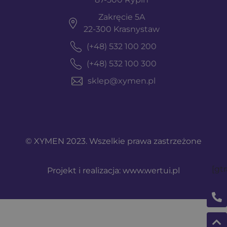
Zakręcie 5A
22-300 Krasnystaw
(+48) 532 100 200
(+48) 532 100 300
sklep@xymen.pl
© XYMEN 2023. Wszelkie prawa zastrzeżone
[gt
Projekt i realizacja:
www.wertui.pl