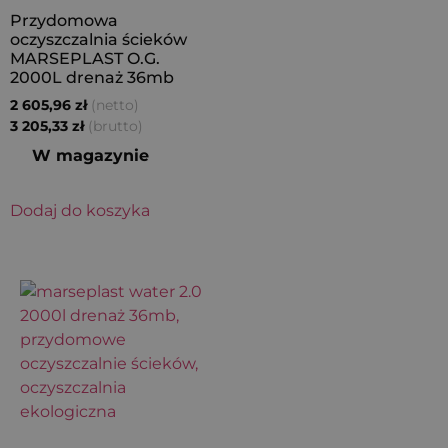
Przydomowa
oczyszczalnia ścieków
MARSEPLAST O.G.
2000L drenaż 36mb
(netto)
2 605,96
zł
(brutto)
3 205,33
zł
W magazynie
Dodaj do koszyka