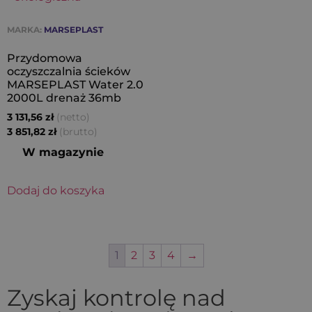
MARKA:
MARSEPLAST
Przydomowa
oczyszczalnia ścieków
MARSEPLAST Water 2.0
2000L drenaż 36mb
(netto)
3 131,56
zł
(brutto)
3 851,82
zł
W magazynie
Dodaj do koszyka
1
2
3
4
→
Zyskaj kontrolę nad