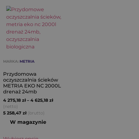
MARKA:
METRIA
Przydomowa
oczyszczalnia ścieków
METRIA EKO NC 2000L
drenaż 24mb
4 275,18
zł
–
4 625,18
zł
(netto)
(brutto)
5 258,47
zł
W magazynie
Wybierz opcje