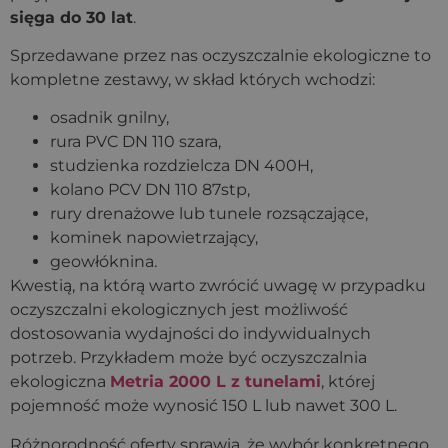
sięga do 30 lat
.
Sprzedawane przez nas oczyszczalnie ekologiczne to
kompletne zestawy, w skład których wchodzi:
osadnik gnilny,
rura PVC DN 110 szara,
studzienka rozdzielcza DN 400H,
kolano PCV DN 110 87stp,
rury drenażowe lub tunele rozsączające,
kominek napowietrzający,
geowłóknina.
Kwestią, na którą warto zwrócić uwagę w przypadku
oczyszczalni ekologicznych jest możliwość
dostosowania wydajności do indywidualnych
potrzeb. Przykładem może być oczyszczalnia
ekologiczna
Metria 2000 L z tunelami
, której
pojemność może wynosić 150 L lub nawet 300 L.
Różnorodność oferty sprawia, że wybór konkretnego