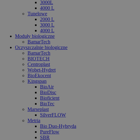
3000L
4000 L
Tunelowe
2000 L
3000 L
4000 L
Moduły biologiczne
BamarTech
Oczyszczalnie biologiczne
BamarTech
BIOTECH
Centroplast
Wobet-Hydret
BioEkocent
Kingspan
BioAir
BioDisc
Bioficient
BioTec
Marseplast
SilverFLOW
Metria
Bio Duo-Hybryda
PureFlow
SBR