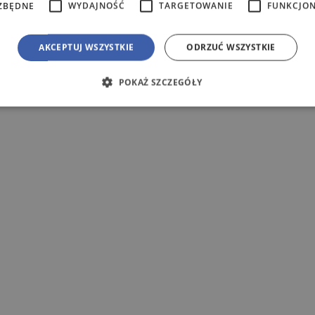
ZBĘDNE
WYDAJNOŚĆ
TARGETOWANIE
FUNKCJO
AKCEPTUJ WSZYSTKIE
ODRZUĆ WSZYSTKIE
POKAŻ SZCZEGÓŁY