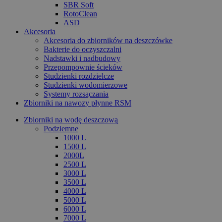
SBR Soft
RotoClean
ASD
Akcesoria
Akcesoria do zbiorników na deszczówke
Bakterie do oczyszczalni
Nadstawki i nadbudowy
Przepompownie ścieków
Studzienki rozdzielcze
Studzienki wodomierzowe
Systemy rozsączania
Zbiorniki na nawozy płynne RSM
Zbiorniki na wodę deszczową
Podziemne
1000 L
1500 L
2000L
2500 L
3000 L
3500 L
4000 L
5000 L
6000 L
7000 L