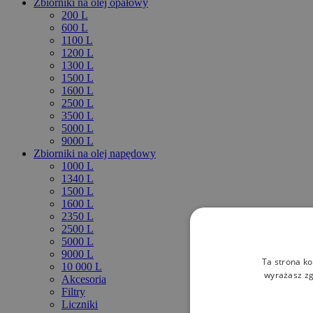
Zbiorniki na olej opałowy
200 L
600 L
1100 L
1200 L
1300 L
1500 L
1600 L
2500 L
3500 L
5000 L
9000 L
Zbiorniki na olej napędowy
1000 L
1340 L
1500 L
1600 L
2350 L
2500 L
5000 L
9000 L
Ta strona ko
10 000 L
wyrażasz zg
Akcesoria
Filtry
Liczniki