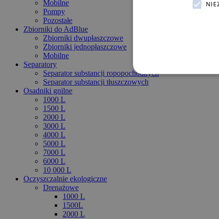
Mobilne
NIE
Pompy
Pozostałe
Zbiorniki do AdBlue
Zbiorniki dwupłaszczowe
Zbiorniki jednopłaszczowe
Mobilne
Separatory
Separator substancji ropopochodnych
Separator substancji tłuszczowych
Osadniki gnilne
1000 L
1500 L
2000 L
3000 L
4000 L
5000 L
7000 L
6000 L
10 000 L
Oczyszczalnie ekologiczne
Drenażowe
1000 L
1500L
2000 L