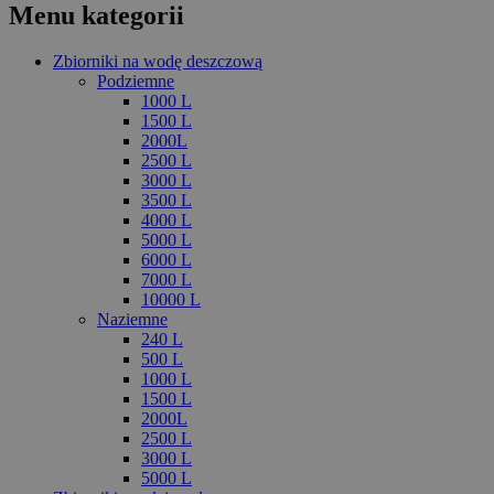
Menu kategorii
Zbiorniki na wodę deszczową
Podziemne
1000 L
1500 L
2000L
2500 L
3000 L
3500 L
4000 L
5000 L
6000 L
7000 L
10000 L
Naziemne
240 L
500 L
1000 L
1500 L
2000L
2500 L
3000 L
5000 L