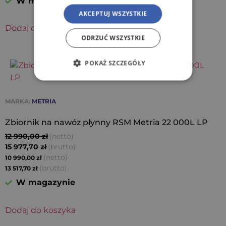
W magazynie
AKCEPTUJ WSZYSTKIE
Dodaj do koszyka
ODRZUĆ WSZYSTKIE
POKAŻ SZCZEGÓŁY
MARKA:
METRIA
Zbiornik na nawóz płynny RSM Metria 22 000L LP
12 990,00
zł
(netto)
15 977,70
zł
(brutto)
(netto)
10 990,00
zł
(brutto)
13 517,70
zł
W magazynie
Dodaj do koszyka