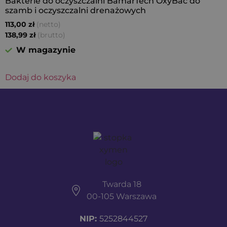
Bakterie do oczyszczalni BamarTech OxyBac do
szamb i oczyszczalni drenażowych
(netto)
113,00
zł
(brutto)
138,99
zł
W magazynie
Dodaj do koszyka
Twarda 18
00-105 Warszawa
NIP:
5252844527