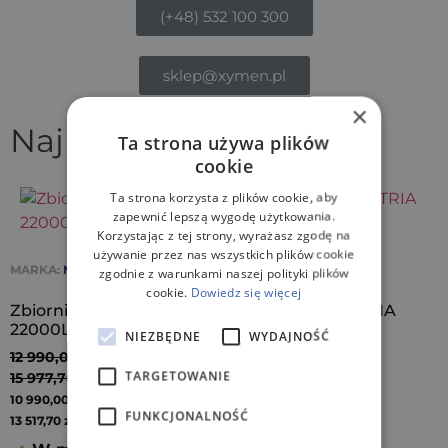
(+48) 532 100 300
sklep@xymen.pl
×
Najnowsze produkty
Ta strona używa plików
cookie
Ta strona korzysta z plików cookie, aby
zapewnić lepszą wygodę użytkowania.
Korzystając z tej strony, wyrażasz zgodę na
używanie przez nas wszystkich plików cookie
MARKA:
METRIA
zgodnie z warunkami naszej polityki plików
cookie.
Dowiedz się więcej
Zbiornik na wodę deszczową naziemny METRIA
22000L LP
NIEZBĘDNE
WYDAJNOŚĆ
12 990,00
zł
(netto)
TARGETOWANIE
15 977,70
zł
(brutto)
(netto)
10 990,00
zł
FUNKCJONALNOŚĆ
(brutto)
13 517,70
zł