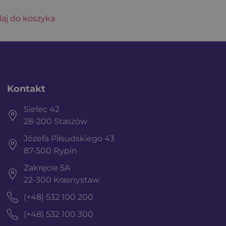
aj do koszyka
Kontakt
Sielec 42
28-200 Staszów
Józefa Piłsudskiego 43
87-500 Rypin
Zakręcie 5A
22-300 Krasnystaw
(+48) 532 100 200
(+48) 532 100 300