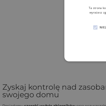
Ta strona ko
wyrażasz zg
NIE
Zyskaj kontrolę nad zasob
swojego domu
Posiadamy
szeroki wybór zbiorników
oraz oczyszczal