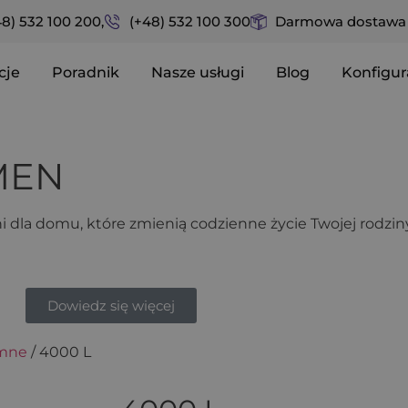
48) 532 100 200,
(+48) 532 100 300
Darmowa dostawa n
cje
Poradnik
Nasze usługi
Blog
Konfigur
YMEN
i dla domu, które zmienią codzienne życie Twojej rodziny 
Dowiedz się więcej
mne
/ 4000 L