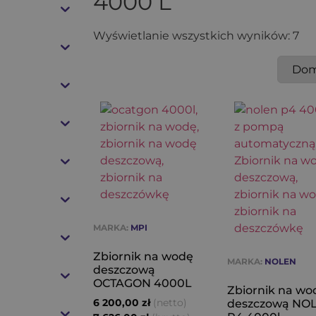
4000 L
Wyświetlanie wszystkich wyników: 7
MARKA:
MPI
Zbiornik na wodę
MARKA:
NOLEN
deszczową
OCTAGON 4000L
Zbiornik na wo
(netto)
6 200,00
zł
deszczową NO