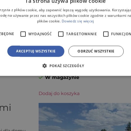
Ta strona używa plików cookie
rzysta z plików cookie, aby zapewnić lepszą wygodę użytkowania. Korzystając 
odę na używanie przez nas wszystkich plików cookie zgodnie z warunkami nas
plików cookie.
Dowiedz się więcej
MARKA:
METRIA
ZBĘDNE
WYDAJNOŚĆ
TARGETOWANIE
FUNKCJO
Zbiornik na wodę
deszczową METRIA
4000l z pompą
AKCEPTUJ WSZYSTKIE
ODRZUĆ WSZYSTKIE
automatyczną
(netto)
6 410,00
zł
POKAŻ SZCZEGÓŁY
(brutto)
7 884,30
zł
W magazynie
Dodaj do koszyka
ami
ni dla domu,