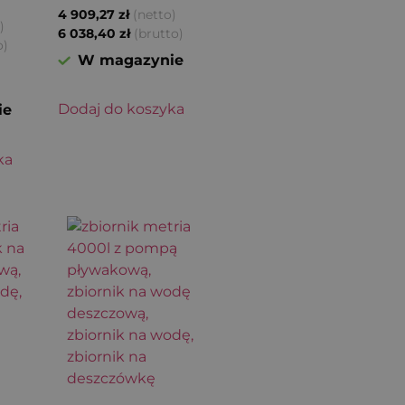
(netto)
4 909,27
zł
)
(brutto)
6 038,40
zł
o)
W magazynie
Dodaj do koszyka
ie
ka