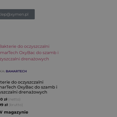
klep@xymen.pl
KA:
BAMARTECH
terie do oczyszczalni
arTech OxyBac do szamb i
yszczalni drenażowych
(netto)
00
zł
(brutto)
,99
zł
W magazynie