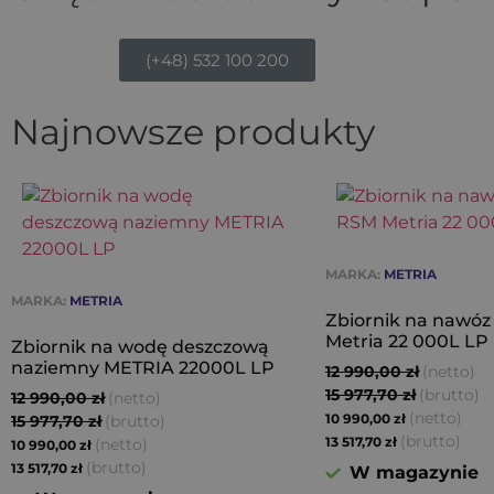
(+48) 532 100 200
Najnowsze produkty
MARKA:
METRIA
MARKA:
METRIA
Zbiornik na nawóz
Metria 22 000L LP
Zbiornik na wodę deszczową
naziemny METRIA 22000L LP
12 990,00
zł
(netto)
15 977,70
zł
(brutto)
12 990,00
zł
(netto)
(netto)
15 977,70
zł
(brutto)
10 990,00
zł
(brutto)
(netto)
13 517,70
zł
10 990,00
zł
(brutto)
13 517,70
zł
W magazynie