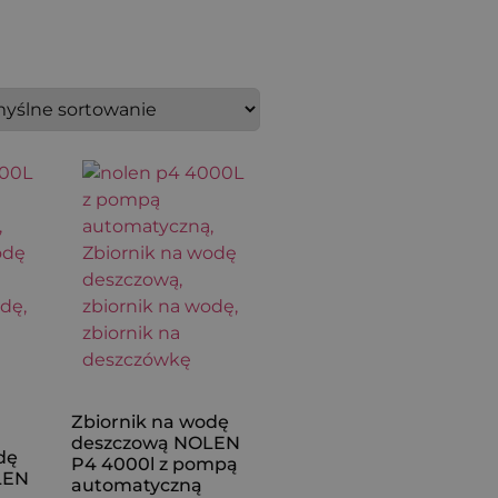
Zbiornik na wodę
deszczową NOLEN
dę
P4 4000l z pompą
LEN
automatyczną