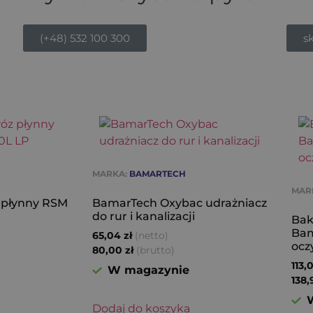
(+48) 532 100 300
s
MARKA:
BAMARTECH
MAR
 płynny RSM
BamarTech Oxybac udrażniacz
do rur i kanalizacji
Bak
Bam
(netto)
65,04
zł
ocz
(brutto)
80,00
zł
113,
W magazynie
138
Dodaj do koszyka