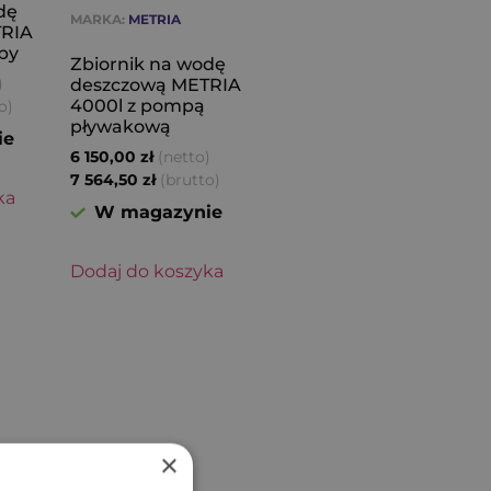
dę
MARKA:
METRIA
TRIA
py
Zbiornik na wodę
)
deszczową METRIA
4000l z pompą
o)
pływakową
ie
(netto)
6 150,00
zł
(brutto)
7 564,50
zł
ka
W magazynie
Dodaj do koszyka
×