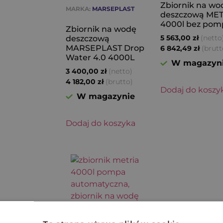
Zbiornik na wo
MARKA:
MARSEPLAST
deszczową ME
4000l bez pom
Zbiornik na wodę
(netto
deszczową
5 563,00
zł
MARSEPLAST Drop
(brutt
6 842,49
zł
Water 4.0 4000L
W magazyn
(netto)
3 400,00
zł
(brutto)
4 182,00
zł
Dodaj do koszy
W magazynie
Dodaj do koszyka