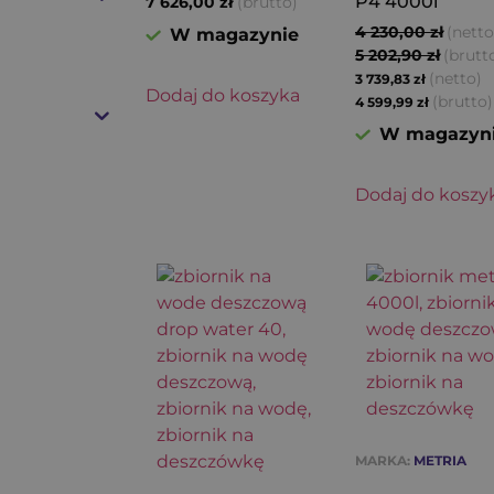
P4 4000l
(brutto)
7 626,00
zł
4 230,00
zł
(netto
W magazynie
5 202,90
zł
(brutt
(netto)
3 739,83
zł
Dodaj do koszyka
(brutto)
4 599,99
zł
W magazyn
Dodaj do koszy
MARKA:
METRIA