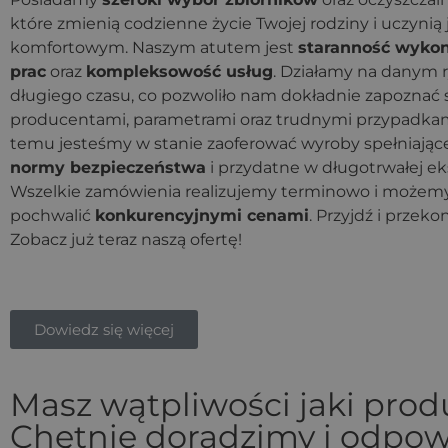
które zmienią codzienne życie Twojej rodziny i uczynią 
komfortowym. Naszym atutem jest
staranność wyko
prac
oraz
kompleksowość usług
. Działamy na danym 
długiego czasu, co pozwoliło nam dokładnie zapoznać s
producentami, parametrami oraz trudnymi przypadkam
temu jesteśmy w stanie zaoferować wyroby spełniają
normy bezpieczeństwa
i przydatne w długotrwałej eks
Wszelkie zamówienia realizujemy terminowo i możemy
pochwalić
konkurencyjnymi cenami
. Przyjdź i przeko
Zobacz już teraz naszą ofertę!
Dowiedz się więcej
Masz wątpliwości jaki pro
Chętnie doradzimy i odpow