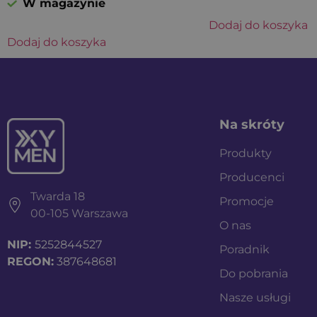
W magazynie
Dodaj do koszyka
Dodaj do koszyka
Na skróty
Produkty
Producenci
Twarda 18
Promocje
00-105 Warszawa
O nas
NIP:
5252844527
Poradnik
REGON:
387648681
Do pobrania
Nasze usługi