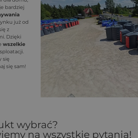
je bardziej
nywania
rynku już od
ię z
i. Dzięki
ce
wszelkie
ploatacji.
 się
naj się sam!
dukt wybrać?
iemy na wszystkie pytania!