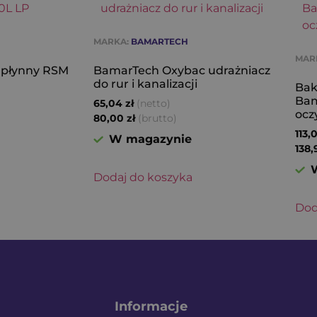
MARKA:
BAMARTECH
MAR
 płynny RSM
BamarTech Oxybac udrażniacz
do rur i kanalizacji
Bak
Bam
(netto)
65,04
zł
ocz
(brutto)
80,00
zł
113,
W magazynie
138
Dodaj do koszyka
Dod
Informacje