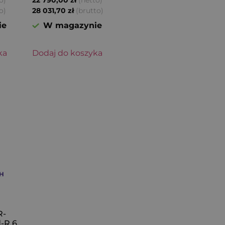
o)
(netto)
22 790,00
zł
o)
(brutto)
28 031,70
zł
ie
W magazynie
ka
Dodaj do koszyka
H
R-
d-R 6