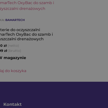
KA:
BAMARTECH
terie do oczyszczalni
arTech OxyBac do szamb i
yszczalni drenażowych
(netto)
00
zł
(brutto)
,99
zł
W magazynie
aj do koszyka
Kontakt