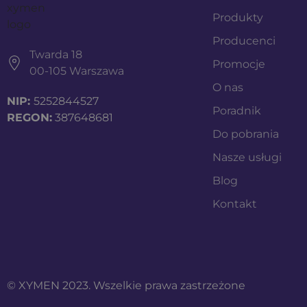
Produkty
Producenci
Twarda 18
Promocje
00-105 Warszawa
O nas
NIP:
5252844527
Poradnik
REGON:
387648681
Do pobrania
Nasze usługi
Blog
Kontakt
© XYMEN 2023. Wszelkie prawa zastrzeżone