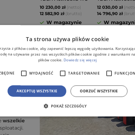
(netto)
(nett
10 230,00
zł
12 030,00
zł
(brutto)
(brut
12 582,90
zł
14 796,90
zł
W magazynie
W magazyn
Ta strona używa plików cookie
Dodaj do koszyka
Dodaj do koszy
rzysta z plików cookie, aby zapewnić lepszą wygodę użytkowania. Korzystając 
ami
odę na używanie przez nas wszystkich plików cookie zgodnie z warunkami nas
plików cookie.
Dowiedz się więcej
ZBĘDNE
WYDAJNOŚĆ
TARGETOWANIE
FUNKCJO
ni dla domu,
je bardziej
AKCEPTUJ WSZYSTKIE
ODRZUĆ WSZYSTKIE
nywania
rynku już od
POKAŻ SZCZEGÓŁY
ię z
i. Dzięki
ce
wszelkie
ploatacji.