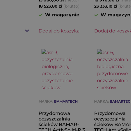
(netto)
(nett
15 060,00
zł
18 970,00
zł
(brutto)
(brutt
18 523,80
zł
23 333,10
zł
W magazynie
W magazyn
Dodaj do koszyka
Dodaj do koszy
MARKA:
BAMARTECH
MARKA:
BAMARTEC
Przydomowa
Przydomowa
oczyszczalnia
oczyszczalnia
ścieków BAMAR-
ścieków BAMA
TECH ActivSolid-R 3
TECH ActivSoli