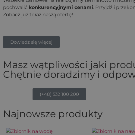
Wszelkie zamówienia realizujemy terminowo i możemy
pochwalić
konkurencyjnymi cenami
. Przyjdź i przeko
Zobacz już teraz naszą ofertę!
Dowiedz się więcej
Masz wątpliwości jaki pro
Chętnie doradzimy i odpow
(+48) 532 100 200
Najnowsze produkty