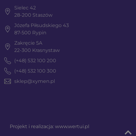
Sielec 42
28-200 Staszów
Józefa Piłsudskiego 43
87-500 Rypin
Zakręcie 5A
22-300 Krasnystaw
(+48) 532 100 200
(+48) 532 100 300
sklep@xymen.pl
Projekt i realizacja:
www.wertui.pl