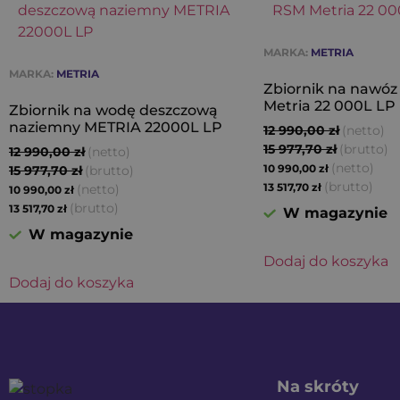
MARKA:
METRIA
MARKA:
METRIA
Zbiornik na nawóz
Metria 22 000L LP
Zbiornik na wodę deszczową
naziemny METRIA 22000L LP
12 990,00
zł
(netto)
15 977,70
zł
(brutto)
12 990,00
zł
(netto)
(netto)
15 977,70
zł
(brutto)
10 990,00
zł
(brutto)
(netto)
13 517,70
zł
10 990,00
zł
(brutto)
13 517,70
zł
W magazynie
W magazynie
Dodaj do koszyka
Dodaj do koszyka
Na skróty