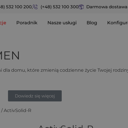
48) 532 100 200,
(+48) 532 100 300
Darmowa dostawa n
cje
Poradnik
Nasze usługi
Blog
Konfigur
YMEN
i dla domu, które zmienią codzienne życie Twojej rodziny 
Dowiedz się więcej
/ ActivSolid-R