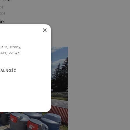
o)
to)
ie
×
ka
z tej strony,
zej polityki
NALNOŚĆ