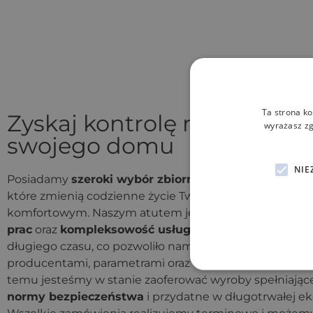
Ta strona ko
Zyskaj kontrolę nad zasob
wyrażasz zg
swojego domu
NIE
Posiadamy
szeroki wybór zbiorników
oraz oczyszczal
które zmienią codzienne życie Twojej rodziny i uczynią 
komfortowym. Naszym atutem jest
staranność wyko
prac
oraz
kompleksowość usług
. Działamy na danym 
długiego czasu, co pozwoliło nam dokładnie zapoznać s
producentami, parametrami oraz trudnymi przypadkam
temu jesteśmy w stanie zaoferować wyroby spełniają
normy bezpieczeństwa
i przydatne w długotrwałej eks