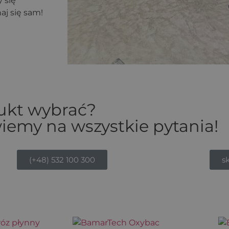
 się
naj się sam!
dukt wybrać?
iemy na wszystkie pytania!
(+48) 532 100 300
s