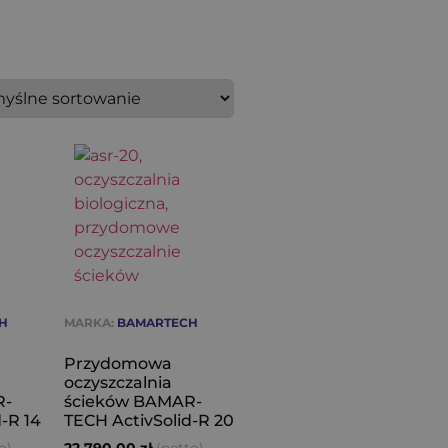
H
MARKA:
BAMARTECH
Przydomowa
oczyszczalnia
R-
ścieków BAMAR-
-R 14
TECH ActivSolid-R 20