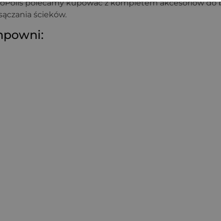
BioPolis polecamy kupować z kompletem akcesoriów d
ączania ścieków.
mpowni: