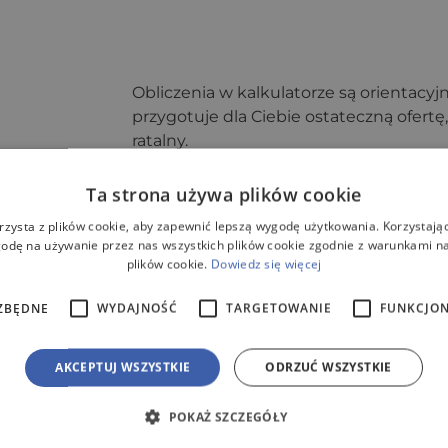
Obliczenia w kalkulatorze są orientacyj
przygotuje dla Ciebie ostateczną ofertę
ratalny.
Ta strona używa plików cookie
rzysta z plików cookie, aby zapewnić lepszą wygodę użytkowania. Korzystając 
odę na używanie przez nas wszystkich plików cookie zgodnie z warunkami nas
plików cookie.
Dowiedz się więcej
00/250L z pompą Pedrollo 
ZBĘDNE
WYDAJNOŚĆ
TARGETOWANIE
FUNKCJO
AKCEPTUJ WSZYSTKIE
ODRZUĆ WSZYSTKIE
 przemysłowych, komunalnych, wód drenażowych i innyc
iej zanieczyszczenia pochodzące z przydomowych oczyszc
POKAŻ SZCZEGÓŁY
przy użyciu pomp zatapialnych prowadzone są odpowi