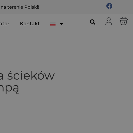
a terenie Polski!
ator
Kontakt
 ścieków
mpą