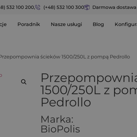
48) 532 100 200,
(+48) 532 100 300
Darmowa dostawa n
cje
Poradnik
Nasze usługi
Blog
Konfigur
 Przepompownia ścieków 1500/250L z pompą Pedrollo
Przepompownia
1500/250L z po
Pedrollo
Marka:
BioPolis