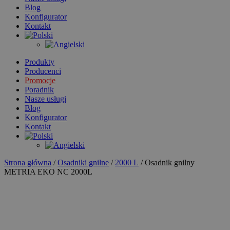
Blog
Konfigurator
Kontakt
Produkty
Producenci
Promocje
Poradnik
Nasze usługi
Blog
Konfigurator
Kontakt
Strona główna
/
Osadniki gnilne
/
2000 L
/ Osadnik gnilny
METRIA EKO NC 2000L