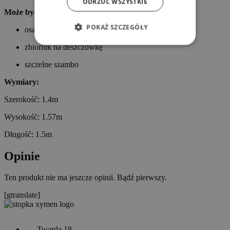
ODRZUĆ WSZYSTKIE
Może być zastosowany jako:
POKAŻ SZCZEGÓŁY
osadnik gnilny
zbiornik na deszczówkę
szczelne szambo
Wymiary:
Szerokość: 1.4m
Wysokość: 1.57m
Długość: 1.5m
Opinie
Ten produkt nie ma jeszcze opinii. Bądź pierwszy.
[gtranslate]
Twarda 18