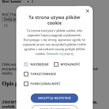
Ilość komór
2
×
Wyczyść
ilość Osadnik gnilny METRIA EKO NC 2000L
Ta strona używa plików
Dodaj do koszyka
cookie
Ta strona korzysta z plików cookie, aby
zapewnić lepszą wygodę użytkowania.
Korzystając z tej strony, wyrażasz zgodę na
używanie przez nas wszystkich plików cookie
zgodnie z warunkami naszej polityki plików
cookie.
Dowiedz się więcej
NIEZBĘDNE
WYDAJNOŚĆ
Obliczenia w kalkulatorze są orientacyjne. Bank
przygotuje dla Ciebie ostateczną ofertę, kiedy złożysz wniosek
ratalny.
TARGETOWANIE
Opis produktu
FUNKCJONALNOŚĆ
AKCEPTUJ WSZYSTKIE
ZBIORNIK 3000L na szambo, deszczówkę, oczyszczalnię,
osadnik – JEDNO LUB DWUKOMOROWY