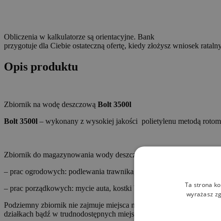
Obliczenia w kalkulatorze są orientacyjne. Bank
przygotuje dla Ciebie ostateczną ofertę, kiedy złożysz wniosek ratalny
Opis produktu
Zbiornik na wodę deszczową
Bolt 3500l
Bolt 3500l
– wykonany z wysokiej jakości polietylenu metodą rotomo
Zbiornik do magazynowania wody deszczowej spływającej z dach
– prac ogrodowych: podlewania trawnika, krzewów, rabat czy warz
Ta strona ko
– prac porządkowych: mycie auta, kostki brukowej, tarasu a nawet sp
wyrażasz zg
Podziemny zbiornik nie zajmuje miejsca na podwórku, nie wadzi mies
działkach bądź w trudnodostępnych miejscach.