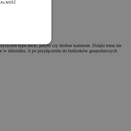
NALNOŚĆ
zyszczeń typu liście, patyki czy drobne kamienie. Dzięki temu nie
e w zbiorniku. A po przyłączeniu do budynków gospodarczych