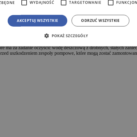
ZBĘDNE
WYDAJNOŚĆ
TARGETOWANIE
FUNKCJO
AKCEPTUJ WSZYSTKIE
ODRZUĆ WSZYSTKIE
POKAŻ SZCZEGÓŁY
które ma za zadanie oczyścić wodę deszczową z drobnych, stałych zaniec
przed uszkodzeniem zespoły pompowe, które mogą zostać zamontowan