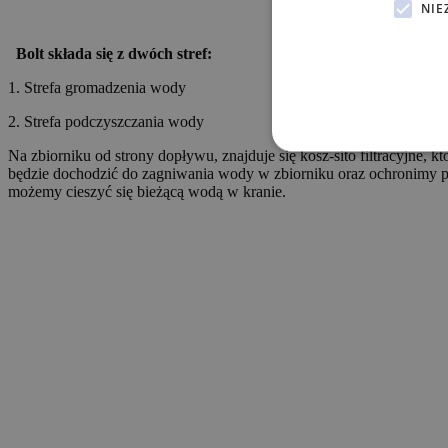
NIE
Bolt składa się z dwóch stref:
1. Strefa gromadzenia wody
2. Strefa podczyszczania wody
Na zbiorniku od strony dopływu, znajduje się kosz-sito filtracyjne, 
będzie dochodzić do zagniwania wody w zbiorniku oraz ochronimy 
możemy cieszyć się bieżącą wodą w kranie.