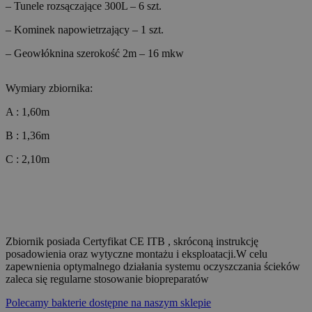
– Tunele rozsączające 300L – 6 szt.
– Kominek napowietrzający – 1 szt.
– Geowłóknina szerokość 2m – 16 mkw
Wymiary zbiornika:
A : 1,60m
B : 1,36m
C : 2,10m
Zbiornik posiada Certyfikat CE ITB , skróconą instrukcję
posadowienia oraz wytyczne montażu i eksploatacji.W celu
zapewnienia optymalnego działania systemu oczyszczania ścieków
zaleca się regularne stosowanie biopreparatów
Polecamy bakterie dostępne na naszym sklepie