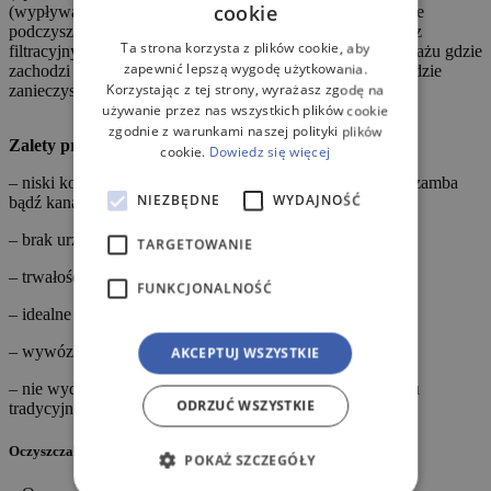
cookie
(wypływanie lżejszych cząstek na powierzchnię). Następnie
podczyszczone ścieki przepływają grawitacyjnie przez kosz
Ta strona korzysta z plików cookie, aby
filtracyjny umieszczony w zbiorniku przy wylocie do drenażu gdzie
zapewnić lepszą wygodę użytkowania.
zachodzi naturalny proces tlenowy polegającym na rozkładzie
Korzystając z tej strony, wyrażasz zgodę na
zanieczyszczeń za pomocą bakterii.
używanie przez nas wszystkich plików cookie
zgodnie z warunkami naszej polityki plików
Zalety przydomowej oczyszczalni :
cookie.
Dowiedz się więcej
– niski koszt eksploatacji w porównaniu do tradycyjnego szamba
NIEZBĘDNE
WYDAJNOŚĆ
bądź kanalizacji
– brak urządzeń elektrycznych
TARGETOWANIE
– trwałość i wytrzymałość
FUNKCJONALNOŚĆ
– idealne rozwiązanie na korzystne warunki gruntowe
– wywóz osadu raz na rok
AKCEPTUJ WSZYSTKIE
– nie wydziela nieprzyjemnych zapachów jak w przypadku
ODRZUĆ WSZYSTKIE
tradycyjnego szamba
Oczyszczalnia z rozsączaniem tunelowym 150L zawiera:
POKAŻ SZCZEGÓŁY