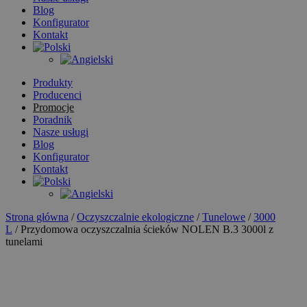
Blog
Konfigurator
Kontakt
Produkty
Producenci
Promocje
Poradnik
Nasze usługi
Blog
Konfigurator
Kontakt
Strona główna
/
Oczyszczalnie ekologiczne
/
Tunelowe
/
3000
L
/ Przydomowa oczyszczalnia ścieków NOLEN B.3 3000l z
tunelami