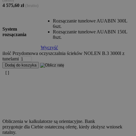
(netto)
4 575,60
zł
(brutto)
Rozsączanie tunelowe AUABIN 300L
6szt.
System
Rozsączanie tunelowe AUABIN 150L
rozsączania
8szt.
Wyczyść
ilość Przydomowa oczyszczalnia ścieków NOLEN B.3 3000l z
tunelami
Dodaj do koszyka
Obliczenia w kalkulatorze są orientacyjne. Bank
przygotuje dla Ciebie ostateczną ofertę, kiedy złożysz wniosek
ratalny.