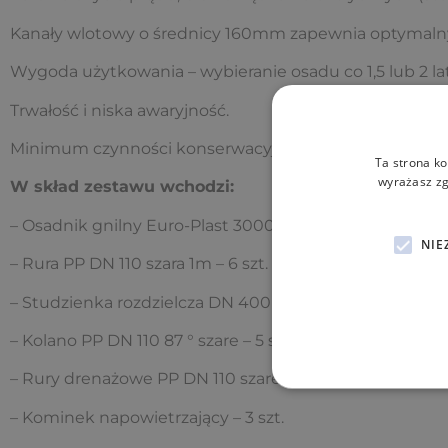
Kanały wlotowy o średnicy 160mm zapewnia optymalny
Wygoda użytkowania – wybieranie osadu co 1,5 lub 2 lat
Trwałość i niska awaryjność.
Minimum czynności konserwacyjnych.
Ta strona ko
wyrażasz zg
W skład zestawu wchodzi:
– Osadnik gnilny Euro-Plast 3000L
NIE
– Rura PP DN 110 szara 1m – 6 szt.
– Studzienka rozdzielcza DN 400 H- 0.7m
lub
DN 400 
– Kolano PP DN 110 87 ° szare – 5 szt.
– Rury drenażowe PP DN 110 szare 2m – 24 szt.
– Kominek napowietrzający – 3 szt.