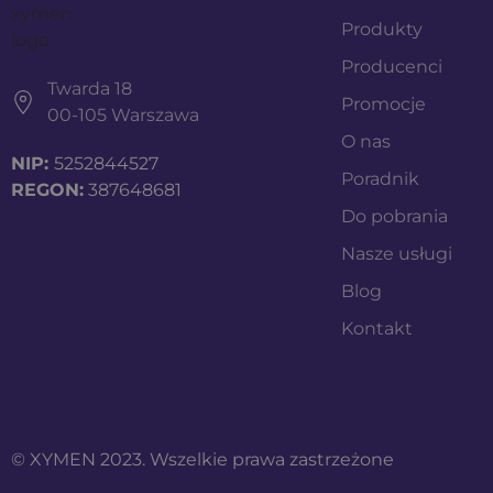
Produkty
Producenci
Twarda 18
Promocje
00-105 Warszawa
O nas
NIP:
5252844527
Poradnik
REGON:
387648681
Do pobrania
Nasze usługi
Blog
Kontakt
© XYMEN 2023. Wszelkie prawa zastrzeżone