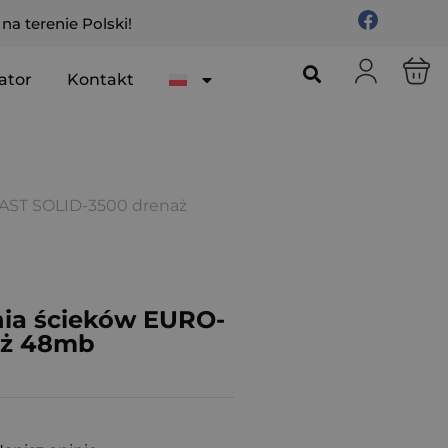
a terenie Polski!
ator
Kontakt
AST SOLID-3500 drenaż
ia ścieków EURO-
aż 48mb