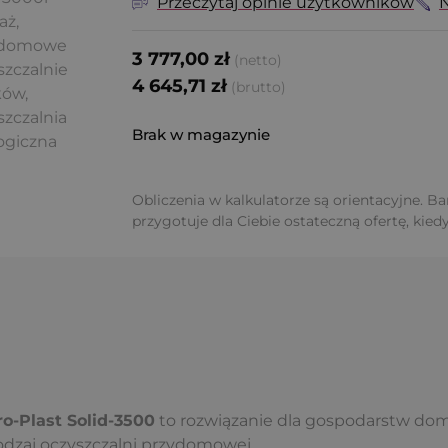
Przeczytaj opinie użytkowników
N
3 777,00
zł
(netto)
4 645,71
zł
(brutto)
Brak w magazynie
Obliczenia w kalkulatorze są orientacyjne. B
przygotuje dla Ciebie ostateczną ofertę, kiedy
o-Plast Solid-3500
to rozwiązanie dla gospodarstw d
 rodzaj oczyszczalni przydomowej.