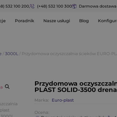
48) 532 100 200,
(+48) 532 100 300
Darmowa dostawa n
cje
Poradnik
Nasze usługi
Blog
Konfigur
e
/
3000L
/ Przydomowa oczyszczalnia ścieków EURO-PL
Przydomowa oczyszczaln
PLAST SOLID-3500 dren
Marka:
Euro-plast
Ocena: