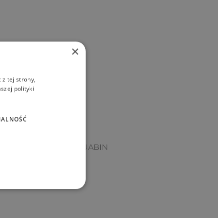
×
z tej strony,
zej polityki
NALNOŚĆ
cza DN 300 h – 0,4m AQUABIN