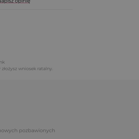
apisz opinię
ank
 złożysz wniosek ratalny.
omowych pozbawionych