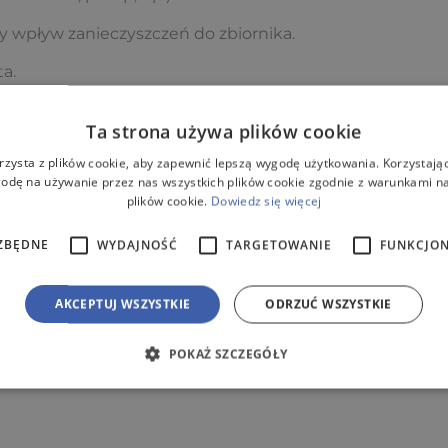
 wpływ zanieczyszczeń do zbiornika.
a.
Ta strona używa plików cookie
rzysta z plików cookie, aby zapewnić lepszą wygodę użytkowania. Korzystając 
odę na używanie przez nas wszystkich plików cookie zgodnie z warunkami nas
plików cookie.
Dowiedz się więcej
ZBĘDNE
WYDAJNOŚĆ
TARGETOWANIE
FUNKCJO
H-0,5m
lub
DN 400 H-1,1m – 1 szt./ Studzienka rozdziel
AKCEPTUJ WSZYSTKIE
ODRZUĆ WSZYSTKIE
POKAŻ SZCZEGÓŁY