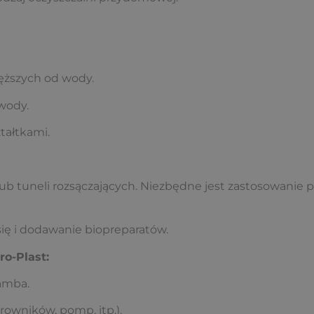
ięższych od wody.
 wody.
tałtkami.
ub tuneli rozsączających. Niezbędne jest zastosowanie po
ię i dodawanie biopreparatów.
o-Plast:
amba.
rowników, pomp, itp.).