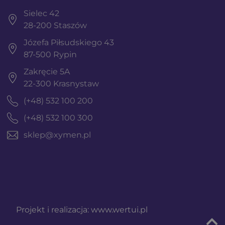
Sielec 42
28-200 Staszów
Józefa Piłsudskiego 43
87-500 Rypin
Zakręcie 5A
22-300 Krasnystaw
(+48) 532 100 200
(+48) 532 100 300
sklep@xymen.pl
Projekt i realizacja:
www.wertui.pl