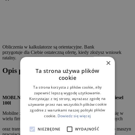
Obliczenia w kalkulatorze są orientacyjne. Bank
przygotuje dla Ciebie ostateczną ofertę, kiedy złożysz wniosek
ratalny.
×
Opis produktu
Ta strona używa plików
cookie
Ta strona korzysta z plików cookie, aby
zapewnić lepszą wygodę użytkowania.
MOBLNY ZBIORNIK NA PALIWO FORTIS Żółw Diesel
Korzystając z tej strony, wyrażasz zgodę na
100l
używanie przez nas wszystkich plików cookie
zgodnie z warunkami naszej polityki plików
Mobilne zbiorniki na olej napędowy doskonale sprawdzą się w
cookie.
Dowiedz się więcej
wielu firmach, gospodarstwach rolnych i firmach budowlanych
oraz transporcie. Znacznie ułatwiają dostarczenie paliwa do maszyn
NIEZBĘDNE
WYDAJNOŚĆ
pracujących w polu, na placu budowy, przy wycince drzew.