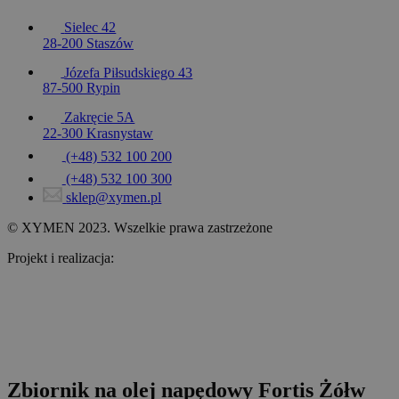
Sielec 42
28-200 Staszów
Józefa Piłsudskiego 43
87-500 Rypin
Zakręcie 5A
22-300 Krasnystaw
(+48) 532 100 200
(+48) 532 100 300
sklep@xymen.pl
© XYMEN 2023. Wszelkie prawa zastrzeżone
Projekt i realizacja:
www.wertui.pl
Zbiornik na olej napędowy Fortis Żółw