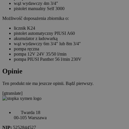
wąż wydawczy 4m 3/4″
pistolet manualny Self 3000
Możliwość doposażenia zbiornika o:
licznik K24
pistolet automatyczny PIUSI A60
akumulator z ładowarką
wąż wydawczy 6m 3/4″ lub 8m 3/4″
pompa ręczna
pompa 12V 24V 35/50 l/min
pompa PIUSI Panther 56 l/min 230V
Opinie
Ten produkt nie ma jeszcze opinii. Bądź pierwszy.
[gtranslate]
Twarda 18
00-105 Warszawa
NIP:
5252844527