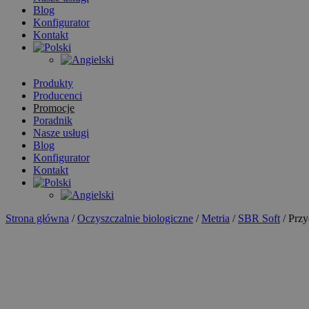
Blog
Konfigurator
Kontakt
Produkty
Producenci
Promocje
Poradnik
Nasze usługi
Blog
Konfigurator
Kontakt
Strona główna
/
Oczyszczalnie biologiczne
/
Metria
/
SBR Soft
/ Prz