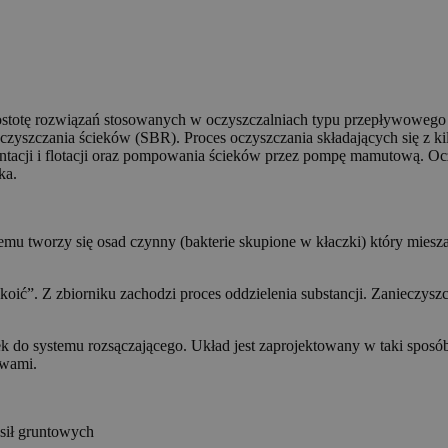
ostotę rozwiązań stosowanych w oczyszczalniach typu przepływowego 
yszczania ścieków (SBR). Proces oczyszczania składających się z ki
mentacji i flotacji oraz pompowania ścieków przez pompę mamutową. 
ka.
zemu tworzy się osad czynny (bakterie skupione w kłaczki) który miesz
oić”. Z zbiorniku zachodzi proces oddzielenia substancji. Zanieczyszc
 do systemu rozsączającego. Układ jest zaprojektowany w taki sposób 
twami.
sił gruntowych