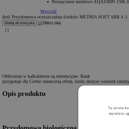
Rozsączanie tunelowe AQAUBIN 150L 6 
Wyczyść
ilość Przydomowa oczyszczalnia ścieków METRIA SOFT SBR 4
Dodaj do koszyka
Obliczenia w kalkulatorze są orientacyjne. Bank
przygotuje dla Ciebie ostateczną ofertę, kiedy złożysz wniosek ratalny
Opis produktu
Ta strona ko
wyrażasz zg
Przydomowa biologiczna oczyszczalnia
ME