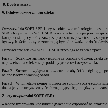
8. Dopływ ścieku
9. Odpływ oczyszczonego ścieku
Oczyszczalnia SOFT SBR łączy w sobie dwie technologie to jest: pr
SBR. Oczyszczalnia SOFT SBR pracuje w technologii porcjowego ocz
komputer sterujący, który zarządza procesem napowietrzania, sedy
bytowych. Ścieki oczyszczone mogą być odprowadzane do środowis
Oczyszczanie ścieków w SOFT SBR przebiega w trzech etapach:
Faza 1 – Ścieki zostają napowietrzone za pomocą dyfuzora, dzięki c
napowietrzania ściek zostaje poddany procesowi oczyszczania.
Faza 2 – Sterownik wyłącza napowietrzanie aby ściek mógł się „uspok
na dno tworząc warstwę osadu.
Faza 3 – W tym etapie pompa wyrzuca ze zbiornika oczyszczony ściek
dna, a jedynie oczyszczony ściek znajdujący się pomiędzy tymi wars
Zalety oczyszczalni SOFT SBR:
–
mocno użebrowana konstrukcja gwarantuje odporność na działanie 