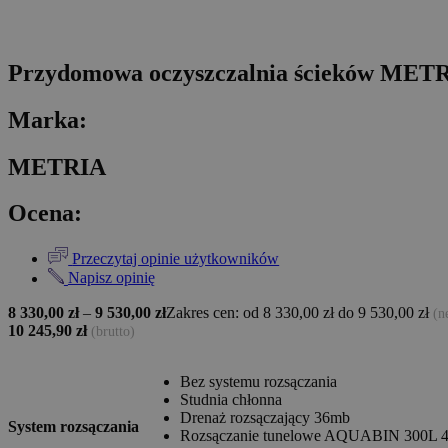
Przydomowa oczyszczalnia ścieków MET
Marka:
METRIA
Ocena:
Przeczytaj opinie użytkowników
Napisz opinię
8 330,00
zł
–
9 530,00
zł
Zakres cen: od 8 330,00 zł do 9 530,00 zł
(n
10 245,90
zł
(brutto)
Bez systemu rozsączania
Studnia chłonna
Drenaż rozsączający 36mb
System rozsączania
Rozsączanie tunelowe AQUABIN 300L 4 