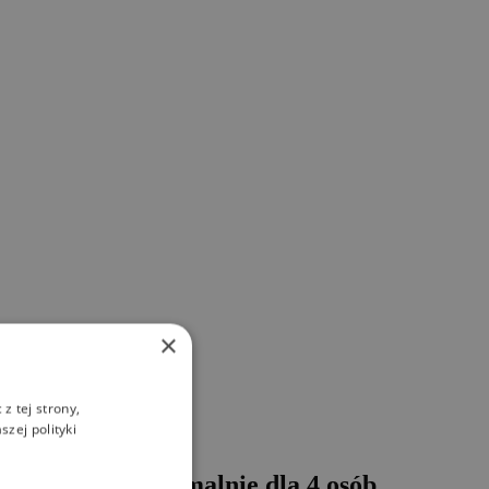
×
z tej strony,
zej polityki
znaczona maksymalnie dla 4 osób .