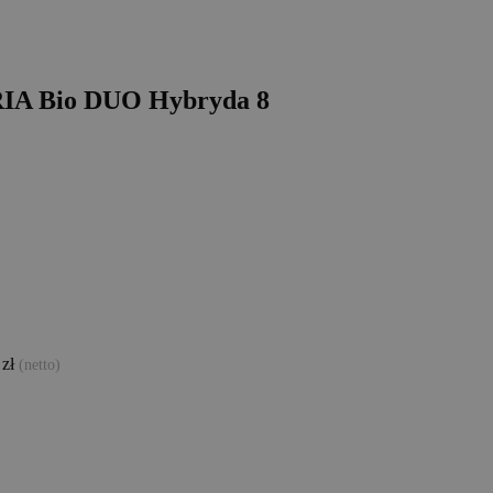
RIA Bio DUO Hybryda 8
 zł
(netto)