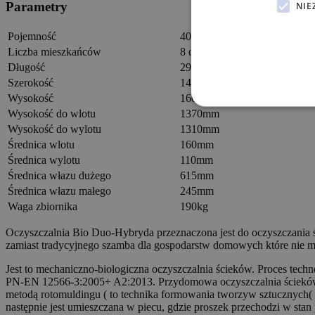
Parametry
NIE
Pojemność
4000L
Liczba mieszkańców
8 osób
Długość
2900mm
Szerokość
1400mm
Wysokość
1600mm
Wysokość do wlotu
1370mm
Wysokość do wylotu
1310mm
Średnica wlotu
160mm
Średnica wylotu
110mm
Średnica włazu dużego
615mm
Średnica włazu małego
245mm
Waga zbiornika
190kg
Oczyszczalnia Bio Duo-Hybryda przeznaczona jest do oczyszczania 
zamiast tradycyjnego szamba dla gospodarstw domowych które nie maj
Jest to mechaniczno-biologiczna oczyszczalnia ścieków. Proces tech
PN-EN 12566-3:2005+ A2:2013. Przydomowa oczyszczalnia ściekó
metodą rotomuldingu ( to technika formowania tworzyw sztucznych( f
następnie jest umieszczana w piecu, gdzie proszek przechodzi w stan