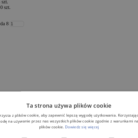
szt.
 szt.
da 8
.
Ta strona używa plików cookie
rzysta z plików cookie, aby zapewnić lepszą wygodę użytkowania. Korzystając 
odę na używanie przez nas wszystkich plików cookie zgodnie z warunkami nas
plików cookie.
Dowiedz się więcej
 Hybryda 8
o pojemności 4000L przeznaczona maksymalnie dla 8 os