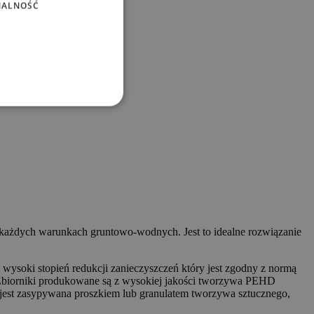
NALNOŚĆ
każdych warunkach gruntowo-wodnych. Jest to idealne rozwiązanie
 wysoki stopień redukcji zanieczyszczeń który jest zgodny z normą
orniki produkowane są z wysokiej jakości tworzywa PEHD
, jest zasypywana proszkiem lub granulatem tworzywa sztucznego,