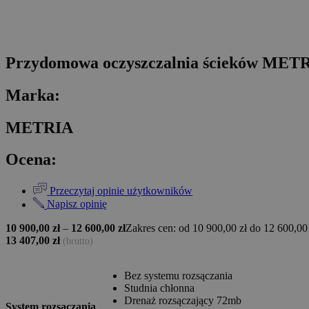
Przydomowa oczyszczalnia ścieków MET
Marka:
METRIA
Ocena:
Przeczytaj opinie użytkowników
Napisz opinię
10 900,00
zł
–
12 600,00
zł
Zakres cen: od 10 900,00 zł do 12 600,00
13 407,00
zł
(brutto)
Bez systemu rozsączania
Studnia chłonna
Drenaż rozsączający 72mb
System rozsączania