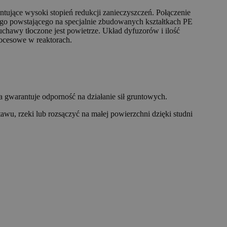
ujące wysoki stopień redukcji zanieczyszczeń. Połączenie
ego powstającego na specjalnie zbudowanych kształtkach PE
hawy tłoczone jest powietrze. Układ dyfuzorów i ilość
rocesowe w reaktorach.
 gwarantuje odporność na działanie sił gruntowych.
u, rzeki lub rozsączyć na małej powierzchni dzięki studni