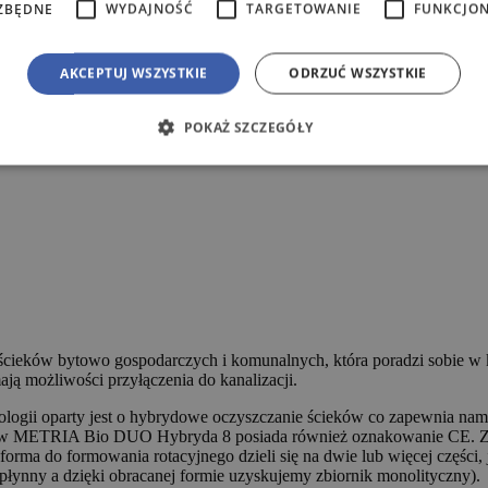
ZBĘDNE
WYDAJNOŚĆ
TARGETOWANIE
FUNKCJO
AKCEPTUJ WSZYSTKIE
ODRZUĆ WSZYSTKIE
POKAŻ SZCZEGÓŁY
ścieków bytowo gospodarczych i komunalnych, która poradzi sobie w 
ą możliwości przyłączenia do kanalizacji.
nologii oparty jest o hybrydowe oczyszczanie ścieków co zapewnia nam
w METRIA Bio DUO Hybryda 8 posiada również oznakowanie CE. Zbi
orma do formowania rotacyjnego dzieli się na dwie lub więcej części
 płynny a dzięki obracanej formie uzyskujemy zbiornik monolityczny).