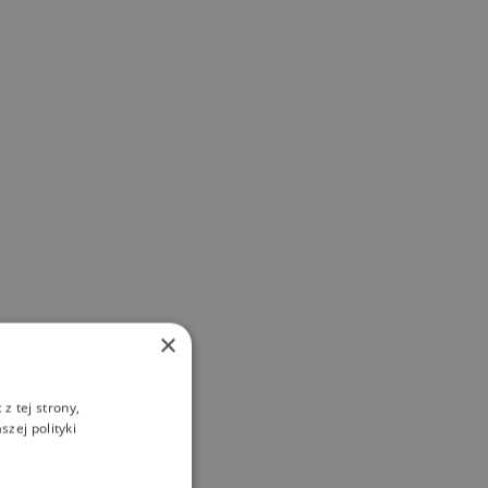
×
z tej strony,
zej polityki
ób.