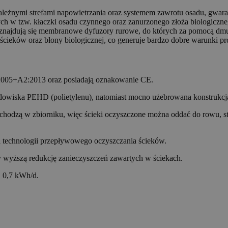
żnymi strefami napowietrzania oraz systemem zawrotu osadu, gwarant
nych w tzw. kłaczki osadu czynnego oraz zanurzonego złoża biologiczn
 znajdują się membranowe dyfuzory rurowe, do których za pomocą dmuc
 ścieków oraz błony biologicznej, co generuje bardzo dobre warunki p
2005+A2:2013 oraz posiadają oznakowanie CE.
dowiska PEHD (polietylenu), natomiast mocno użebrowana konstrukcja
hodzą w zbiorniku, więc ścieki oczyszczone można oddać do rowu, staw
 technologii przepływowego oczyszczania ścieków.
y wyższą redukcję zanieczyszczeń zawartych w ściekach.
. 0,7 kWh/d.