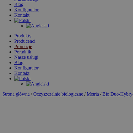
Blog
Konfigurator
Kontakt
Produkty
Producenci
Promocje
Poradnik
Nasze usługi
Blog
Konfigurator
Kontakt
Strona główna
/
Oczyszczalnie biologiczne
/
Metria
/
Bio Duo-Hybry