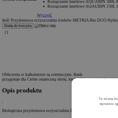
Rozsączanie tunelowe AQUABIN 300L 8 
Rozsączanie tunelowe AQAUBIN 150L 10
Wyczyść
ilość Przydomowa oczyszczalnia ścieków METRIA Bio DUO Hybry
Dodaj do koszyka
Obliczenia w kalkulatorze są orientacyjne. Bank
przygotuje dla Ciebie ostateczną ofertę, kiedy złożysz wniosek ratalny
Opis produktu
Ta strona ko
.
wyrażasz zg
Biologiczna przydomowa oczyszczalnia ścieków
METRIA Bio DUO