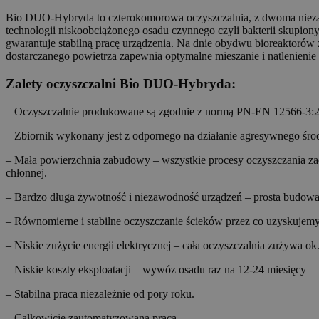
Bio DUO-Hybryda to czterokomorowa oczyszczalnia, z dwoma niezale
technologii niskoobciążonego osadu czynnego czyli bakterii skupio
gwarantuje stabilną pracę urządzenia. Na dnie obydwu bioreaktorów
dostarczanego powietrza zapewnia optymalne mieszanie i natlenienie
Zalety oczyszczalni Bio DUO-Hybryda:
– Oczyszczalnie produkowane są zgodnie z normą PN-EN 12566-3:
– Zbiornik wykonany jest z odpornego na działanie agresywnego śro
– Mała powierzchnia zabudowy – wszystkie procesy oczyszczania zac
chłonnej.
– Bardzo długa żywotność i niezawodność urządzeń – prosta budowa
– Równomierne i stabilne oczyszczanie ścieków przez co uzyskujem
– Niskie zużycie energii elektrycznej – cała oczyszczalnia zużywa ok
– Niskie koszty eksploatacji – wywóz osadu raz na 12-24 miesięcy
– Stabilna praca niezależnie od pory roku.
– Całkowicie zautomatyzowana praca.