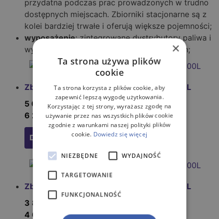
przydatna podczas prac prowadzonych w trudno
dostępnych miejscach. Zbiorniki stacjonarne są z
kolei bardziej trwałe i oferują większe pojemności;
wyposażenie
: zintegrowane dystrybutory paliwa i
×
wydajne pompy ułatwią tankowanie maszyn;
Ta strona używa plików
cookie
Zbiornik na olej napędowy JFC Combi 900L
Ta strona korzysta z plików cookie, aby
zapewnić lepszą wygodę użytkowania.
5 052,00
zł
(netto)
Korzystając z tej strony, wyrażasz zgodę na
6 213,96
zł
używanie przez nas wszystkich plików cookie
(brutto)
zgodnie z warunkami naszej polityki plików
cookie.
Dowiedz się więcej
Dodaj do koszyka
NIEZBĘDNE
WYDAJNOŚĆ
TARGETOWANIE
Zbiornik na olej napędowy JFC Combi 600L
FUNKCJONALNOŚĆ
3 804,00
zł
(netto)
4 678,92
zł
(brutto)