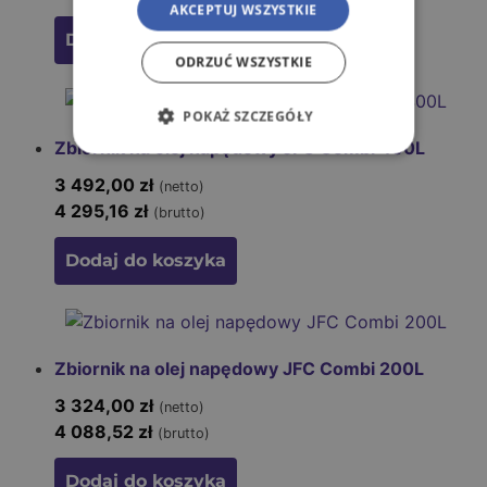
AKCEPTUJ WSZYSTKIE
Dodaj do koszyka
ODRZUĆ WSZYSTKIE
POKAŻ SZCZEGÓŁY
Zbiornik na olej napędowy JFC Combi 400L
3 492,00
zł
(netto)
4 295,16
zł
(brutto)
Dodaj do koszyka
Zbiornik na olej napędowy JFC Combi 200L
3 324,00
zł
(netto)
4 088,52
zł
(brutto)
Dodaj do koszyka