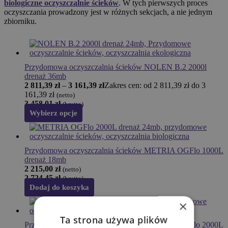
biologiczne oczyszczalnie ścieków
. W tych pierwszych proces
oczyszczania prowadzony jest w różnych sekcjach, a nie jednym
zbiorniku.
Przydomowa oczyszczalnia ścieków NOLEN B.2 2000l
drenaż 36mb
2 811,39
zł
–
3 161,39
zł
Zakres cen: od 2 811,39 zł do 3
161,39 zł
(netto)
3 458,01
zł
(brutto)
Wybierz opcje
Przydomowa oczyszczalnia ścieków METRIA OGFlo 1000L
drenaż 18mb
2 215,00
zł
(netto)
2 724,45
zł
(brutto)
Dodaj do koszyka
×
Ta strona używa plików
Przydomowa oczyszczalnia ścieków METRIA OGFlo 2000L