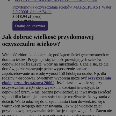
Przydomowa oczyszczalnia ścieków MARSEPLAST Water
2.0 2000L drenaż 24mb
3 018,94
zł
(netto)
3 713,30
zł
(brutto)
Dodaj do koszyka
Jak dobrać wielkość przydomowej
oczyszczalni ścieków?
Wielkość zbiornika dobiera się pod kątem ilości generowanych w
domu ścieków. Przyjmuje się, że ilość powstających ścieków
odpowiada ilości zużytej wody na mieszkańca. Uznaje się, że dla
domów, gdzie występuje pełne wyposażenie sanitarne
zapotrzebowanie na wodę wynosi 150 l/dobę na osobę. Np. dla
rodziny 4-osobowej. Świetnym wyborem może być
oczyszczalnia
ekologiczna drenażowa 2000 l
. Jeżeli zastanawiacie się, czy
oczyszczalnia wiąże się z wysokimi kosztami inwestycji, to
odpowiedź brzmi – nie. Można powiedzieć, że inwestycja zwrócić
się po kilku latach, jednocześnie istnieje możliwość skorzystania z
dotacji. Warto udać się do urzędu miasta i tam dowiedzieć się o
warunkach swojego dofinansowania. Jak więc widzicie zalet
przydomowej oczyszczalni ścieków jest naprawdę dużo. Zatem nie
pozostaje nic innego jak zdecydować się na taką inwestycję i