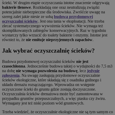
ścieki. W drugim etapie oczyszczania istotne znaczenie odgrywają
bakterie tlenowe
. Rozkładają one oraz neutralizują związki
potencjalnie niebezpieczne dla środowiska. Zwróćcie uwagę na
szereg zalet jakie niesie ze sobą
budowa przydomowej
oczyszczalni ścieków
. Jest ona tania w eksploatacji. Nie trzeba
zlecać systematycznego wywożenia ścieków. Nie wymaga też
skomplikowanych zabiegów konserwacyjnych. Raz w tygodniu
wystarczy tylko wrzucić do toalety bakterie i enzymy. Istotne jest
również to, że
nie emituje nieprzyjemnych zapachów
.
Jak wybrać oczyszczalnię ścieków?
Budowa przydomowej oczyszczalni ścieków
nie jest
czasochłonna
. Jednocześnie budowa takiej o wydajności do 7,5 m3
na dobę
nie wymaga pozwolenia na budowę
, lecz
jedynie
zgłoszenia
. Na uwagę zasługują przydomowe oczyszczalnie
ścieków ekologiczne, które składają się z osadnika gnilnego i
układu drenażu rozsączającego. Wprowadza on wstępnie
oczyszczone ścieki do gruntu gdzie zostają doczyszczone.
Oczyszczalnia ścieków drenażowa może być zamontowana w
przypadku gruntów przepuszczalnych, a więc piasku czy żwiru.
Wymagany jest też niski poziom wód gruntowych.
Trzeba wiedzieć, że oczyszczalnie ekologiczne nie są tym samym co