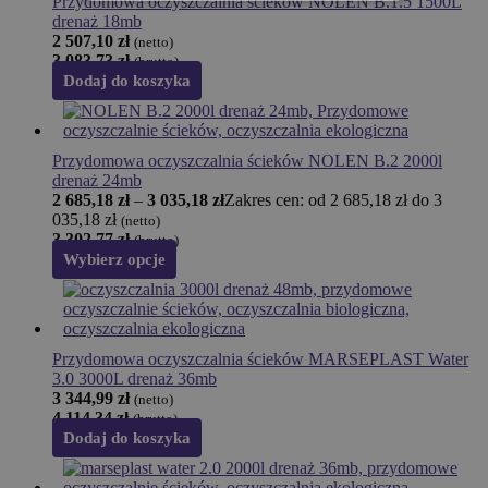
Przydomowa oczyszczalnia ścieków NOLEN B.1.5 1500L
drenaż 18mb
2 507,10
zł
(netto)
3 083,73
zł
(brutto)
Dodaj do koszyka
Przydomowa oczyszczalnia ścieków NOLEN B.2 2000l
drenaż 24mb
2 685,18
zł
–
3 035,18
zł
Zakres cen: od 2 685,18 zł do 3
035,18 zł
(netto)
3 302,77
zł
(brutto)
Wybierz opcje
Przydomowa oczyszczalnia ścieków MARSEPLAST Water
3.0 3000L drenaż 36mb
3 344,99
zł
(netto)
4 114,34
zł
(brutto)
Dodaj do koszyka