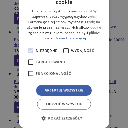
cookie
drenaż 24mb
3 560,00
zł
(netto)
Ta strona korzysta z plików cookie, aby
4 378,80
zł
(brutto)
zapewnić lepszą wygodę użytkowania.
Dodaj do koszyka
Korzystając z tej strony, wyrażasz zgodę na
używanie przez nas wszystkich plików cookie
zgodnie z warunkami naszej polityki plików
cookie.
Dowiedz się więcej
Przydomowa oczyszczalnia ścieków METRIA OGFlo 3000L
drenaż 36mb
4 600,00
zł
NIEZBĘDNE
WYDAJNOŚĆ
(netto)
5 658,00
zł
(brutto)
Dodaj do koszyka
TARGETOWANIE
FUNKCJONALNOŚĆ
Przydomowa oczyszczalnia ścieków NOLEN B.4 4000l
drenaż 72mb
AKCEPTUJ WSZYSTKIE
3 580,04
zł
–
3 980,04
zł
Zakres cen: od 3 580,04 zł do 3
980,04 zł
(netto)
4 403,45
zł
(brutto)
ODRZUĆ WSZYSTKIE
Wybierz opcje
POKAŻ SZCZEGÓŁY