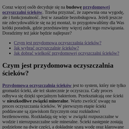
Coraz więcej osób decyduje się na
budowę
przydomowej
oczyszczalni ścieków
. Trzeba przyznać, że zapewnia ona wygodę,
ale i funkcjonalność. Jest w zasadzie bezobsługowa. Jeżeli jeszcze
nie zdecydowaliście się na jej montaż, to przygotowaliśmy dla Was
krótki poradnik, gdzie przedstawimy więcej zalet tego rozwiązania.
Doradzimy też jakie będzie najlepsze?
Czym jest przydomowa oczyszczalnia ścieków?
Jak wybrać oczyszczalnię ścieków?
Jak dobrać wielkość przydomowej oczyszczalni ścieków?
Czym jest przydomowa oczyszczalnia
ścieków?
Przydomowa oczyszczalnia ścieków
jest to system, który nie tylko
gromadzi ścieki, ale też skutecznie je oczyszcza. Cały proces
odbywa się dzięki specjalnym bakteriom. Przekształcają one ścieki
w
nieszkodliwe związki mineralne
. Warto zwrócić uwagę na
proces oczyszczania ścieków. W pierwszym etapie ścieki
poddawane są zjawiskom fizycznym oraz rozkładowi
beztlenowemu. Rozkładają się więc w związki rozpuszczalne w
wodzie i nierozpuszczalne sole mineralne. Ścieki następnie zostają
podzielone na dwie części, a dokładnie szarą wodę oraz klarowane