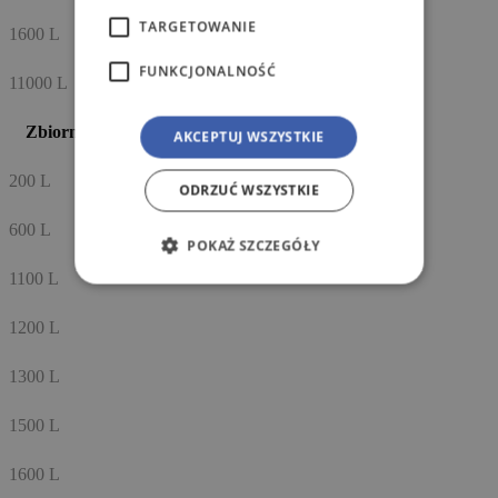
TARGETOWANIE
1600 L
FUNKCJONALNOŚĆ
11000 L
Zbiorniki na olej opałowy
AKCEPTUJ WSZYSTKIE
200 L
ODRZUĆ WSZYSTKIE
600 L
POKAŻ SZCZEGÓŁY
1100 L
1200 L
1300 L
1500 L
1600 L