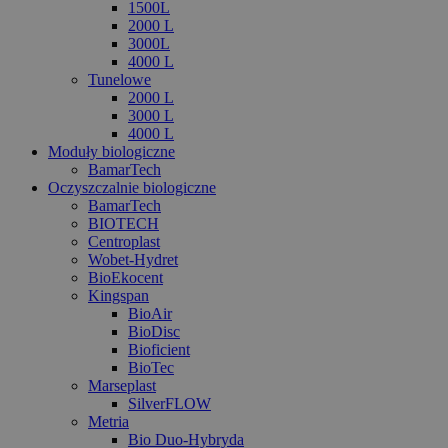
1500L
2000 L
3000L
4000 L
Tunelowe
2000 L
3000 L
4000 L
Moduły biologiczne
BamarTech
Oczyszczalnie biologiczne
BamarTech
BIOTECH
Centroplast
Wobet-Hydret
BioEkocent
Kingspan
BioAir
BioDisc
Bioficient
BioTec
Marseplast
SilverFLOW
Metria
Bio Duo-Hybryda