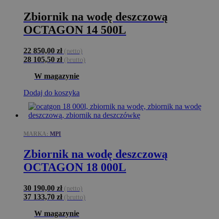
Zbiornik na wodę deszczową
OCTAGON 14 500L
22 850,00
zł
(netto)
28 105,50
zł
(brutto)
W magazynie
Dodaj do koszyka
MARKA:
MPI
Zbiornik na wodę deszczową
OCTAGON 18 000L
30 190,00
zł
(netto)
37 133,70
zł
(brutto)
W magazynie