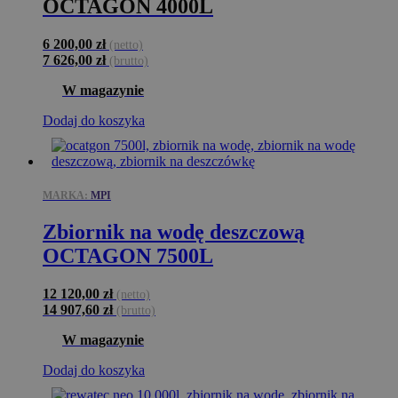
OCTAGON 4000L
6 200,00
zł
(netto)
7 626,00
zł
(brutto)
W magazynie
Dodaj do koszyka
MARKA:
MPI
Zbiornik na wodę deszczową
OCTAGON 7500L
12 120,00
zł
(netto)
14 907,60
zł
(brutto)
W magazynie
Dodaj do koszyka