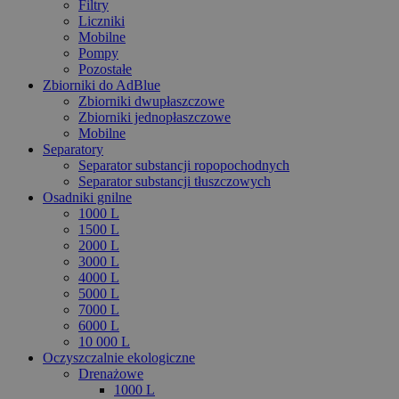
Filtry
Liczniki
Mobilne
Pompy
Pozostałe
Zbiorniki do AdBlue
Zbiorniki dwupłaszczowe
Zbiorniki jednopłaszczowe
Mobilne
Separatory
Separator substancji ropopochodnych
Separator substancji tłuszczowych
Osadniki gnilne
1000 L
1500 L
2000 L
3000 L
4000 L
5000 L
7000 L
6000 L
10 000 L
Oczyszczalnie ekologiczne
Drenażowe
1000 L