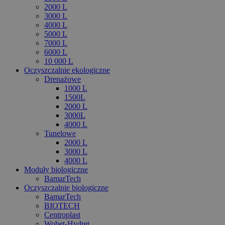
2000 L
3000 L
4000 L
5000 L
7000 L
6000 L
10 000 L
Oczyszczalnie ekologiczne
Drenażowe
1000 L
1500L
2000 L
3000L
4000 L
Tunelowe
2000 L
3000 L
4000 L
Moduły biologiczne
BamarTech
Oczyszczalnie biologiczne
BamarTech
BIOTECH
Centroplast
Wobet-Hydret