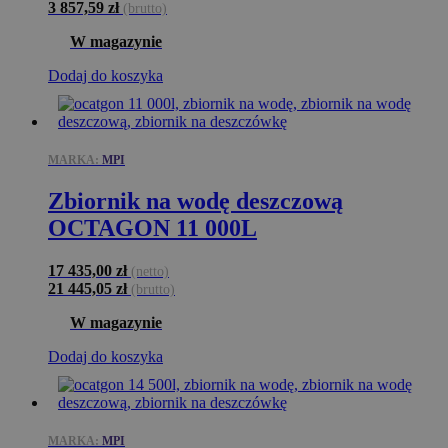
3 857,59
zł
(brutto)
W magazynie
Dodaj do koszyka
MARKA:
MPI
Zbiornik na wodę deszczową
OCTAGON 11 000L
17 435,00
zł
(netto)
21 445,05
zł
(brutto)
W magazynie
Dodaj do koszyka
MARKA:
MPI