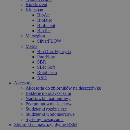
BioEkocent
Kingspan
BioAir
BioDisc
Bioficient
BioTec
Marseplast
SilverFLOW
Metria
Bio Duo-Hybryda
PureFlow
SBR
SBR Soft
RotoClean
ASD
Akcesoria
Akcesoria do zbiorników na deszczówke
Bakterie do oczyszczalni
Nadstawki i nadbudowy
Przepompownie ścieków
Studzienki rozdzielcze
Studzienki wodomierzowe
Systemy rozsączania
Zbiorniki na nawozy płynne RSM