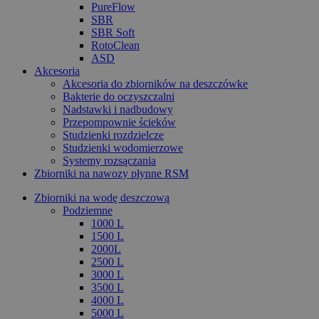
PureFlow
SBR
SBR Soft
RotoClean
ASD
Akcesoria
Akcesoria do zbiorników na deszczówke
Bakterie do oczyszczalni
Nadstawki i nadbudowy
Przepompownie ścieków
Studzienki rozdzielcze
Studzienki wodomierzowe
Systemy rozsączania
Zbiorniki na nawozy płynne RSM
Zbiorniki na wodę deszczową
Podziemne
1000 L
1500 L
2000L
2500 L
3000 L
3500 L
4000 L
5000 L